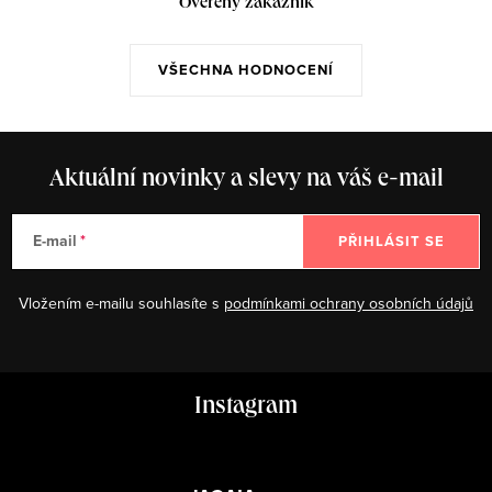
Ověřený zákazník
VŠECHNA HODNOCENÍ
Aktuální novinky a slevy na váš e-mail
E-mail
PŘIHLÁSIT SE
Vložením e-mailu souhlasíte s
podmínkami ochrany osobních údajů
Z
Instagram
á
p