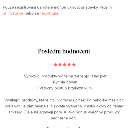
Pouze registrovaní uživatelé mohou vkládat příspěvky. Prosím
přihlaste se
nebo se
registrujte
.
Poslední hodnocení
+ Vynikajici produkty viditelne zlepsujici stav pleti
+ Rychle dodani
+ Vstricny pristup k zakaznikum
Vynikajici produkty, ktere maji viditelny ucinek. Po nekolika mesicich
pouzivani je plet pevnejsi a skvele vyzivena, vrasky okolo oci temer
zmizely. Oleje neucpavaji pory. A jako bonus vsechny produkty
nadherne voni.