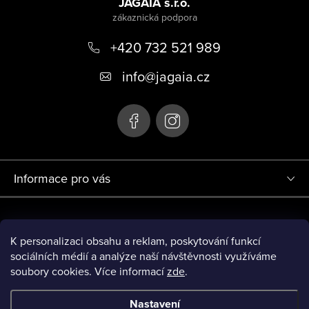
a
JAGAIA s.r.o.
t
+420 732 521 989
í
info
@
jagaia.cz
Informace pro vás
Projekt Redesign eshopu jagaia.cz (r.č. 0380000719) byl financován
Evropskou Unií - Next Generation EU.
K personalizaci obsahu a reklam, poskytování funkcí
sociálních médií a analýze naší návštěvnosti využíváme
soubory cookies. Více informací
zde
.
Nastavení