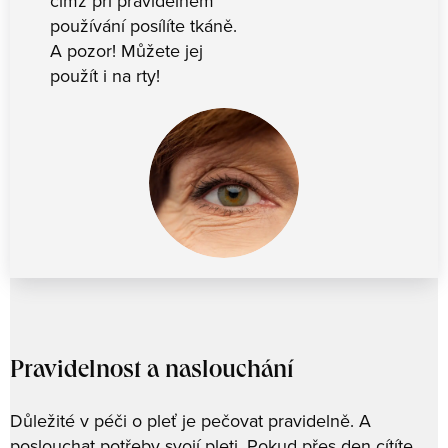
čímž při pravidelném
používání posílíte tkáně.
A pozor! Můžete jej
použít i na rty!
Pravidelnost a naslouchání
Důležité v péči o pleť je pečovat pravidelně. A
poslouchat potřeby svojí pleti. Pokud přes den cítíte