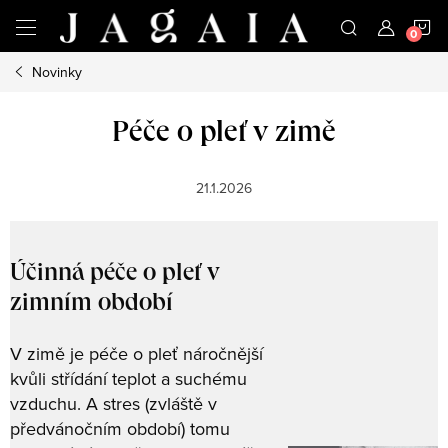
Přejít
N
na
obsah
Novinky
K
Péče o pleť v zimě
21.1.2026
Účinná péče o pleť v
zimním období
V zimě je péče o pleť náročnější
kvůli střídání teplot a suchému
vzduchu. A stres (zvláště v
předvánočním období) tomu