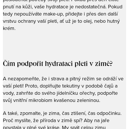
pnutí na kůži, vaše hydratace je nedostatečná. Pokud
tedy nepoužíváte make-up, přidejte i přes den další
vrstvu ochrany vaší pleti, ať už je to olej, nebo hutný
krém.
Čím podpořit hydrataci pleti v zimě?
A nezapomeňte, že i strava a pitný režim se odráží ve
vaší pleti! Proto, doplňujte tekutiny v podobě čajů a
vody, zahrňte do svého jídelníčku ořechy, podpořte
svůj vnitřní mikrobiom kvašenou zeleninou.
A také, zpomalte, je zima, čas ztišení, čas odpočinku.
Proč myslíte, že příroda v zimě spí? Aby na jaře
povstala v plné své kráse. My spát celou zimu