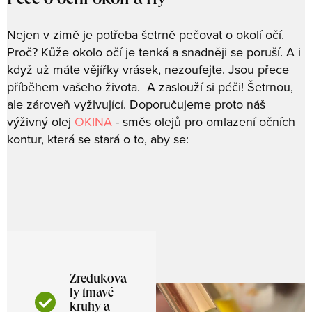
Péče o oční okolí a rty
Nejen v zimě je potřeba šetrně pečovat o okolí očí.
Proč? Kůže okolo očí je tenká a snadněji se poruší. A i
když už máte vějířky vrásek, nezoufejte. Jsou přece
příběhem vašeho života. A zaslouží si péči! Šetrnou,
ale zároveň vyživující. Doporučujeme proto náš
výživný olej
OKINA
- směs olejů pro omlazení očních
kontur, která se stará o to, aby se:
Zredukova
ly tmavé
kruhy a