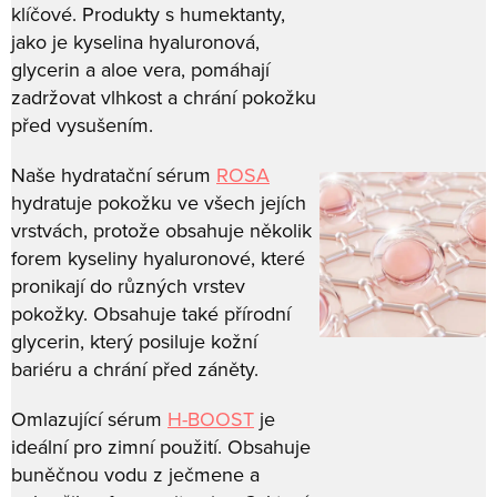
klíčové. Produkty s humektanty,
jako je kyselina hyaluronová,
glycerin a aloe vera, pomáhají
zadržovat vlhkost a chrání pokožku
před vysušením.
Naše hydratační sérum
ROSA
hydratuje pokožku ve všech jejích
vrstvách, protože obsahuje několik
forem kyseliny hyaluronové, které
pronikají do různých vrstev
pokožky. Obsahuje také přírodní
glycerin, který posiluje kožní
bariéru a chrání před záněty.
Omlazující sérum
H-BOOST
je
ideální pro zimní použití. Obsahuje
buněčnou vodu z ječmene a