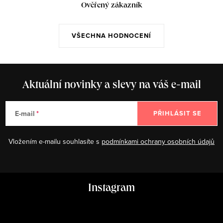
Ověřený zákazník
VŠECHNA HODNOCENÍ
Aktuální novinky a slevy na váš e-mail
E-mail
PŘIHLÁSIT SE
Vložením e-mailu souhlasíte s
podmínkami ochrany osobních údajů
Z
Instagram
á
p