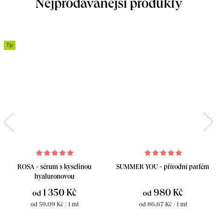
Nejprodávanější produkty
Tip
ROSA - sérum s kyselinou
SUMMER YOU - přírodní parfém
hyaluronovou
1 350 Kč
980 Kč
od
od
Měrná
Měrná
od 59,09 Kč / 1 ml
od 86,67 Kč / 1 ml
cena:
cena: