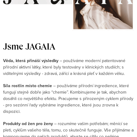
Jsme JAGAIA
Věda, která přináší výsledky
– používáme
moderní patentované
přírodní aktivní látky, které byly testovány v klinických studiích; s
viditelnými výsledky - zdravá, zářící a krásná pleť v každém věku.
Síla rostlin místo chemie
– p
oužíváme přírodní ingredience, které
fungují stejně dobře jako “chemie”. Kombinujeme je tak, abychom
dosáhli co největšího efektu.
Pracujeme s přirozeným cyklem přírody
- pro sezónní řady vybíráme ingredience, které jsou zrovna k
dispozici.
Produkty od žen pro ženy
– r
ozumíme vašim potřebám; měnící se
pleti, cyklům vašeho těla, tomu, co skutečně funguje. Vše přijímáme a
komponujeme do našich produktů, abyste se cítily co nejlépe.