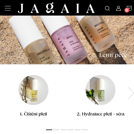
Přejít
na
obsah
J
Předchozí
s
m
e
J
A
G
A
I
1. Čištění pleti
2. Hydratace pleti - séra
A