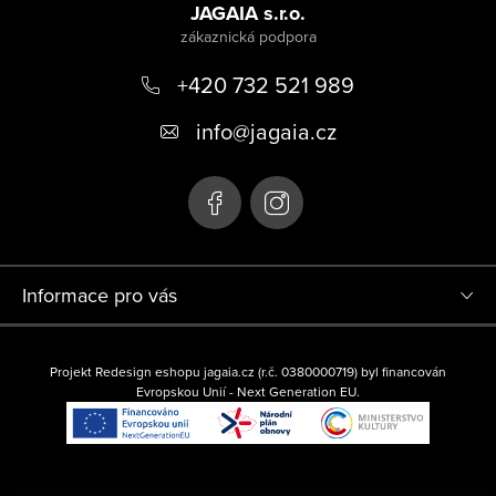
a
JAGAIA s.r.o.
t
+420 732 521 989
í
info
@
jagaia.cz
Informace pro vás
Projekt Redesign eshopu jagaia.cz (r.č. 0380000719) byl financován
Evropskou Unií - Next Generation EU.