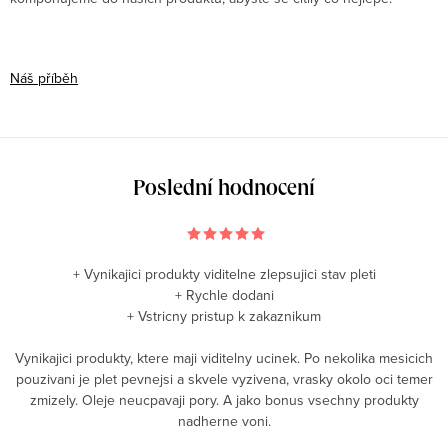
Náš příběh
Poslední hodnocení
+ Vynikajici produkty viditelne zlepsujici stav pleti
+ Rychle dodani
+ Vstricny pristup k zakaznikum
Vynikajici produkty, ktere maji viditelny ucinek. Po nekolika mesicich
pouzivani je plet pevnejsi a skvele vyzivena, vrasky okolo oci temer
zmizely. Oleje neucpavaji pory. A jako bonus vsechny produkty
nadherne voni.