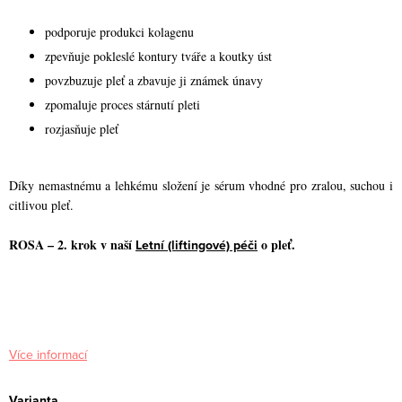
podporuje produkci kolagenu
zpevňuje pokleslé kontury tváře a koutky úst
povzbuzuje pleť a zbavuje ji známek únavy
zpomaluje proces stárnutí pleti
rozjasňuje pleť
Díky nemastnému a lehkému složení je sérum vhodné pro zralou, suchou i
citlivou pleť.
ROSA – 2. krok v naší
o pleť.
Letní (liftingové) péči
Více informací
Varianta