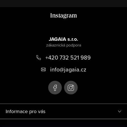
Z
Instagram
á
p
a
JAGAIA s.r.o.
t
+420 732 521 989
í
info
@
jagaia.cz
Informace pro vás