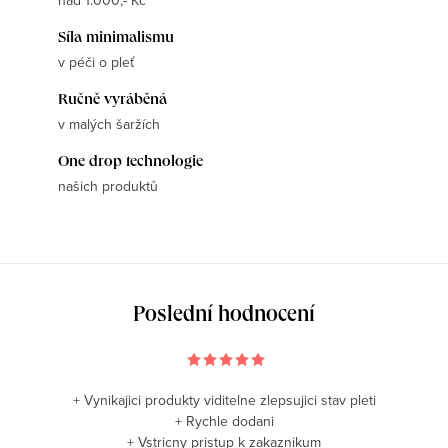
nad 1.000,- Kč
Síla minimalismu
v péči o pleť
Ručně vyráběná
v malých šaržích
One drop technologie
našich produktů
Poslední hodnocení
+ Vynikajici produkty viditelne zlepsujici stav pleti
+ Rychle dodani
+ Vstricny pristup k zakaznikum