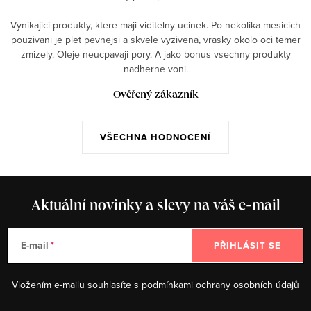
Vynikajici produkty, ktere maji viditelny ucinek. Po nekolika mesicich
pouzivani je plet pevnejsi a skvele vyzivena, vrasky okolo oci temer
zmizely. Oleje neucpavaji pory. A jako bonus vsechny produkty
nadherne voni.
Ověřený zákazník
VŠECHNA HODNOCENÍ
Aktuální novinky a slevy na váš e-mail
E-mail
PŘIHLÁSIT SE
Vložením e-mailu souhlasíte s
podmínkami ochrany osobních údajů