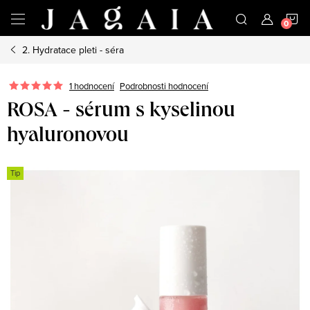
Přejít
N
na
obsah
2. Hydratace pleti - séra
K
1 hodnocení
Podrobnosti hodnocení
ROSA - sérum s kyselinou
hyaluronovou
Tip