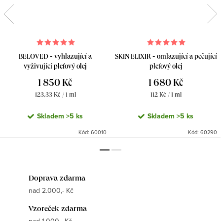
BELOVED - vyhlazující a
SKIN ELIXIR - omlazující a pečující
vyživující pleťový olej
pleťový olej
1 850 Kč
1 680 Kč
Měrná
Měrná
123,33 Kč / 1 ml
112 Kč / 1 ml
cena:
cena:
Skladem
>5 ks
Skladem
>5 ks
Kód:
60010
Kód:
60290
Doprava zdarma
nad 2.000,- Kč
Vzoreček zdarma