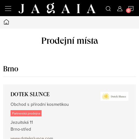
Přejít
N
na
obsah
Domů
K
Prodejní místa
Brno
DOTEK SLUNCE
Obchod s přírodní kosmetikou
Partnerská prodejna
Jezuitská 11
Brno-střed
www.dotekslunce.com