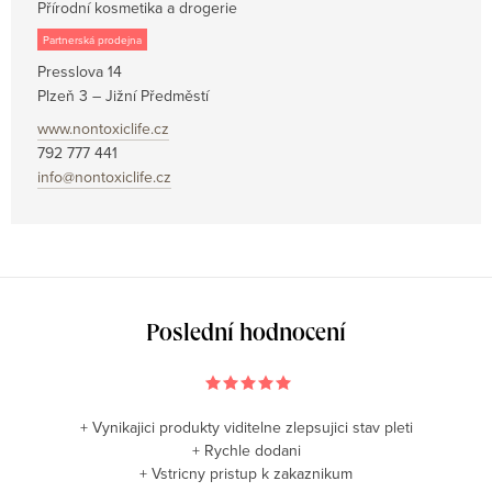
Přírodní kosmetika a drogerie
Partnerská prodejna
Presslova 14
Plzeň 3 – Jižní Předměstí
www.nontoxiclife.cz
792 777 441
info@nontoxiclife.cz
Poslední hodnocení
+ Vynikajici produkty viditelne zlepsujici stav pleti
+ Rychle dodani
+ Vstricny pristup k zakaznikum