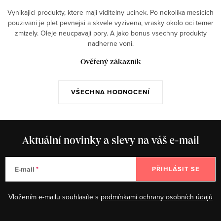
Vynikajici produkty, ktere maji viditelny ucinek. Po nekolika mesicich
pouzivani je plet pevnejsi a skvele vyzivena, vrasky okolo oci temer
zmizely. Oleje neucpavaji pory. A jako bonus vsechny produkty
nadherne voni.
Ověřený zákazník
VŠECHNA HODNOCENÍ
Aktuální novinky a slevy na váš e-mail
E-mail
PŘIHLÁSIT SE
Vložením e-mailu souhlasíte s
podmínkami ochrany osobních údajů