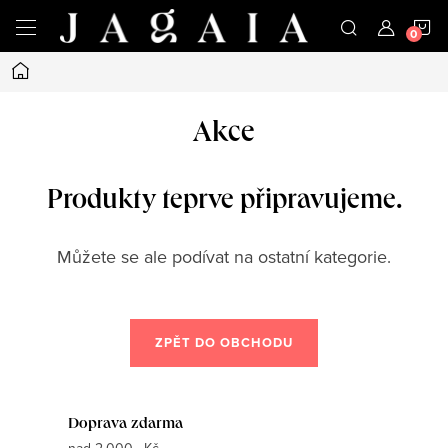
Přejít
N
na
obsah
Domů
K
Akce
Produkty teprve připravujeme.
Můžete se ale podívat na ostatní kategorie.
ZPĚT DO OBCHODU
Doprava zdarma