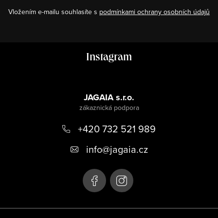
Vložením e-mailu souhlasíte s
podmínkami ochrany osobních údajů
Z
Instagram
á
p
a
JAGAIA s.r.o.
t
+420 732 521 989
í
info
@
jagaia.cz