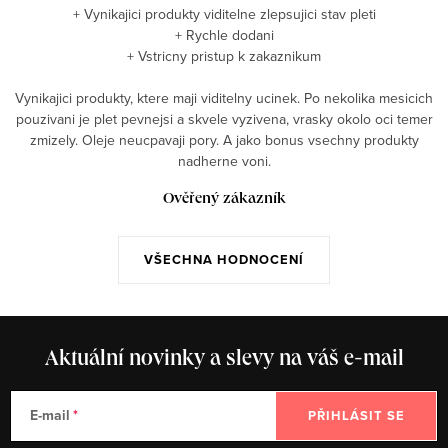
+ Vynikajici produkty viditelne zlepsujici stav pleti
+ Rychle dodani
+ Vstricny pristup k zakaznikum
Vynikajici produkty, ktere maji viditelny ucinek. Po nekolika mesicich
pouzivani je plet pevnejsi a skvele vyzivena, vrasky okolo oci temer
zmizely. Oleje neucpavaji pory. A jako bonus vsechny produkty
nadherne voni.
Ověřený zákazník
VŠECHNA HODNOCENÍ
Aktuální novinky a slevy na váš e-mail
E-mail
PŘIHLÁSIT SE