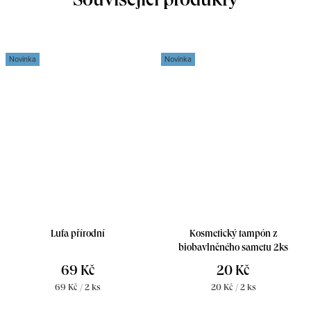
Související produkty
Novinka
Novinka
Lufa přírodní
Kosmetický tampón z
biobavlněného sametu 2ks
69 Kč
20 Kč
Měrná
Měrná
69 Kč / 2 ks
20 Kč / 2 ks
cena:
cena: