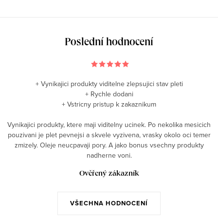
Poslední hodnocení
+ Vynikajici produkty viditelne zlepsujici stav pleti
+ Rychle dodani
+ Vstricny pristup k zakaznikum
Vynikajici produkty, ktere maji viditelny ucinek. Po nekolika mesicich
pouzivani je plet pevnejsi a skvele vyzivena, vrasky okolo oci temer
zmizely. Oleje neucpavaji pory. A jako bonus vsechny produkty
nadherne voni.
Ověřený zákazník
VŠECHNA HODNOCENÍ