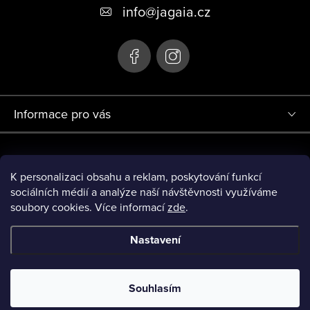
info
@
jagaia.cz
Informace pro vás
Projekt Redesign eshopu jagaia.cz (r.č. 0380000719) byl financován
Evropskou Unií - Next Generation EU.
K personalizaci obsahu a reklam, poskytování funkcí
sociálních médií a analýze naší návštěvnosti využíváme
soubory cookies. Více informací
zde
.
Nastavení
Copyright 2026
JAGAIA
. Všechna práva vyhrazena.
Upravit
nastavení cookies
Souhlasím
Vytvořil Shoptet