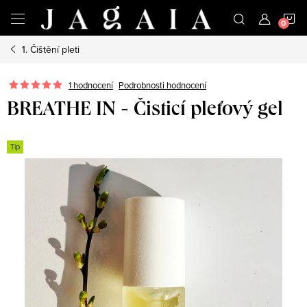
Přejít
N
na
obsah
1. Čištění pleti
K
1 hodnocení
Podrobnosti hodnocení
BREATHE IN - Čisticí pleťový gel
Tip