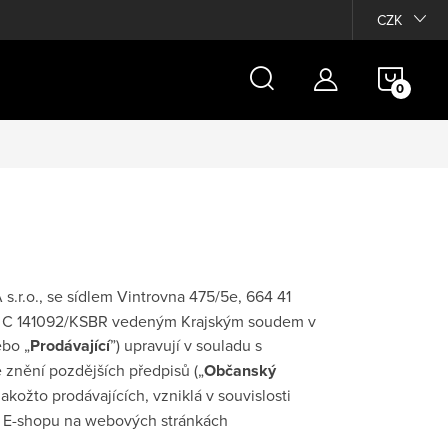
Moje objednávka
CZK
NÁKU
KOŠÍ
s.r.o.
, se sídlem
Vintrovna 475/5e
,
664 41
.
C 141092/KSBR vedeným Krajským soudem v
ebo „
Prodávající
”) upravují v souladu s
e znění pozdějších předpisů („
Občanský
jakožto prodávajících, vzniklá v souvislosti
m E-shopu na webových stránkách