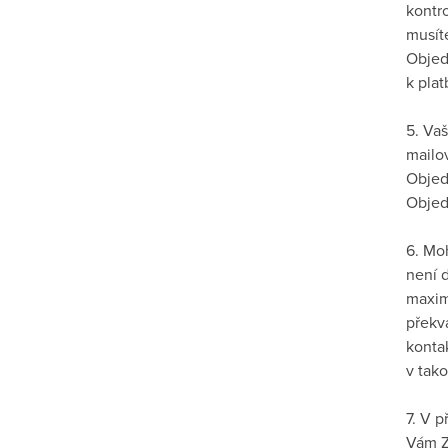
kontro
musít
Objedn
k pla
5. Va
mailo
Objed
Objed
6. Mo
není 
maxim
překv
konta
v tak
7. V 
Vám Z