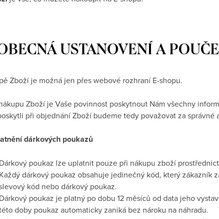
. OBECNÁ USTANOVENÍ A POUČE
upě Zboží je možná jen přes webové rozhraní E-shopu.
i nákupu Zboží je Vaše povinnost poskytnout Nám všechny informa
oskytli při objednání Zboží budeme tedy považovat za správné a
latnění dárkových poukazů
Dárkový poukaz lze uplatnit pouze při nákupu zboží prostřednic
Každý dárkový poukaz obsahuje jedinečný kód, který zákazník z
slevový kód nebo dárkový poukaz.
Dárkový poukaz je platný po dobu 12 měsíců od data jeho vystav
této doby poukaz automaticky zaniká bez nároku na náhradu.