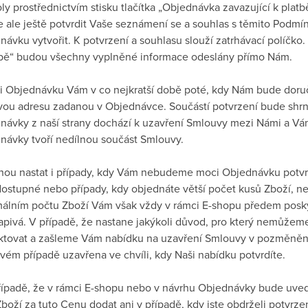
ly prostřednictvím stisku tlačítka „Objednávka zavazující k platb
e ale ještě potvrdit Vaše seznámení se a souhlas s těmito Pod
ávku vytvořit. K potvrzení a souhlasu slouží zatrhávací políčko.
tbě“ budou všechny vyplněné informace odeslány přímo Nám.
ši Objednávku Vám v co nejkratší době poté, kdy Nám bude doru
vou adresu zadanou v Objednávce. Součástí potvrzení bude shrn
návky z naší strany dochází k uzavření Smlouvy mezi Námi a Vá
návky tvoří nedílnou součást Smlouvy.
hou nastat i případy, kdy Vám nebudeme moci Objednávku potvrd
dostupné nebo případy, kdy objednáte větší počet kusů Zboží, než
álním počtu Zboží Vám však vždy v rámci E-shopu předem posk
apivá. V případě, že nastane jakýkoli důvod, pro který nemůže
ktovat a zašleme Vám nabídku na uzavření Smlouvy v pozměněn
ovém případě uzavřena ve chvíli, kdy Naši nabídku potvrdíte.
případě, že v rámci E-shopu nebo v návrhu Objednávky bude uv
boží za tuto Cenu dodat ani v případě, kdy jste obdrželi potvrze