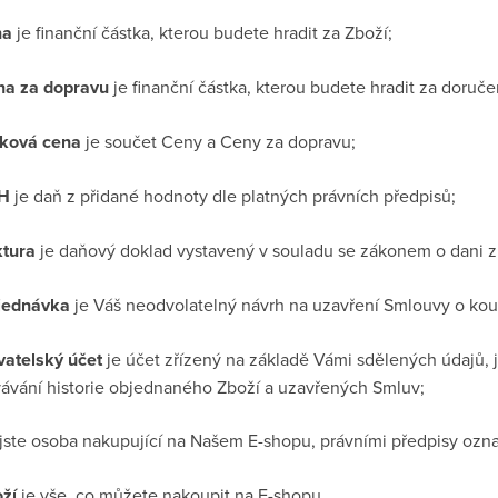
na
je finanční částka, kterou budete hradit za Zboží;
na za dopravu
je finanční částka, kterou budete hradit za doruče
lková cena
je součet Ceny a Ceny za dopravu;
PH
je daň z přidané hodnoty dle platných právních předpisů;
ktura
je daňový doklad vystavený v souladu se zákonem o dani 
jednávka
je Váš neodvolatelný návrh na uzavření Smlouvy o kou
ivatelský účet
je účet zřízený na základě Vámi sdělených údajů,
ávání historie objednaného Zboží a uzavřených Smluv;
jste osoba nakupující na Našem E-shopu, právními předpisy ozna
oží
je vše, co můžete nakoupit na E-shopu.