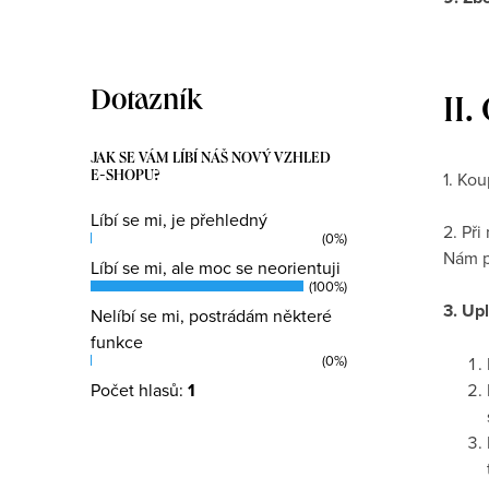
Dotazník
II
JAK SE VÁM LÍBÍ NÁŠ NOVÝ VZHLED
1. Ko
E-SHOPU?
Líbí se mi, je přehledný
2. Př
(0%)
Nám p
Líbí se mi, ale moc se neorientuji
(100%)
3. Up
Nelíbí se mi, postrádám některé
funkce
(0%)
Počet hlasů:
1