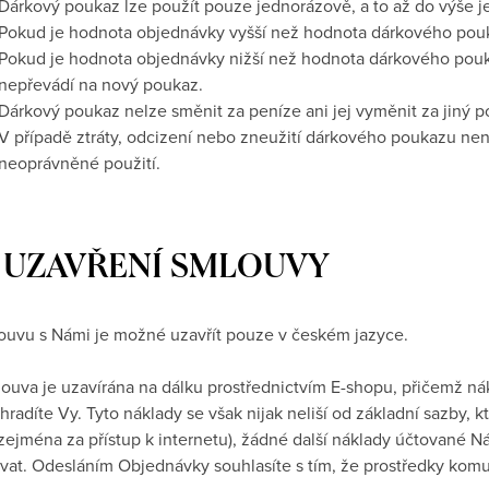
Dárkový poukaz lze použít pouze jednorázově, a to až do výše j
Pokud je hodnota objednávky vyšší než hodnota dárkového poukaz
Pokud je hodnota objednávky nižší než hodnota dárkového pouk
nepřevádí na nový poukaz.
Dárkový poukaz nelze směnit za peníze ani jej vyměnit za jiný p
V případě ztráty, odcizení nebo zneužití dárkového poukazu ne
neoprávněné použití.
I. UZAVŘENÍ SMLOUVY
louvu s Námi je možné uzavřít pouze v
českém
jazyce.
louva je uzavírána na dálku prostřednictvím E-shopu, přičemž ná
hradíte Vy. Tyto náklady se však nijak neliší od základní sazby, 
 zejména za přístup k internetu), žádné další náklady účtované
vat. Odesláním Objednávky souhlasíte s tím, že prostředky kom