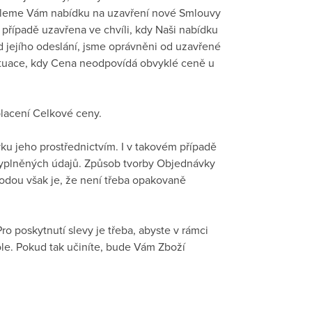
ašleme Vám nabídku na uzavření nové Smlouvy
řípadě uzavřena ve chvíli, kdy Naši nabídku
od jejího odeslání, jsme oprávněni od uzavřené
ituace, kdy Cena neodpovídá obvyklé ceně u
placení Celkové ceny.
ku jeho prostřednictvím. I v takovém případě
dvyplněných údajů. Způsob tvorby Objednávky
hodou však je, že není třeba opakovaně
o poskytnutí slevy je třeba, abyste v rámci
le. Pokud tak učiníte, bude Vám Zboží