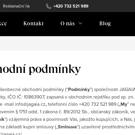
Reklamační řád
Vrácení zboží
+420 732 521 989
Doprava
Prodejní místa
kce
Kontakt
O nás
Blog
hodní podmínky
všeobecné obchodní podmínky (“
Podmínky
”) společnosti
JAGAIA 
ky, I
ČO
IČ: 10863907
, zapsaná v obchodním rejstříku pod sp. zn
e
-mail info@jagaia.cz
,
telefonní číslo
+420 732 521 989 („
My
” n
ovením § 1751 odst. 1 zákona č. 89/2012 Sb., občanský zákoník, v
ík
“) vzájemná práva a povinnosti Vás, jakožto kupujících, a Nás, 
na základě kupní smlouvy („
Smlouva
“) uzavřené prostřednictví
//jagaia.cz/.