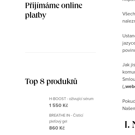
n
Přijímáme online
Všech
n
platby
nalez
í
Ustan
p
jazyc
a
povin
n
Jak ji
komun
e
Smlou
Top 8 produktů
l
(„
webo
H-BOOST - oživující sérum
Pokud
1 550 Kč
Našem
BREATHE IN - Čisticí
pleťový gel
I.
860 Kč