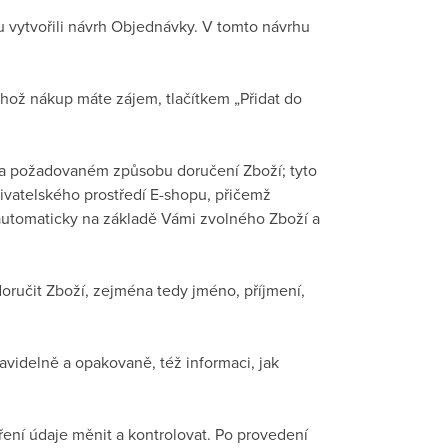
u vytvořili návrh Objednávky. V tomto návrhu
hož nákup máte zájem, tlačítkem „Přidat do
 a požadovaném způsobu doručení Zboží; tyto
ivatelského prostředí E-shopu, přičemž
utomaticky na základě Vámi zvolného Zboží a
doručit Zboží, zejména tedy jméno, příjmení,
videlně a opakovaně, též informaci, jak
ení údaje měnit a kontrolovat. Po provedení