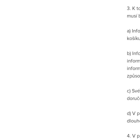
3. K 
musí 
a) In
košíku
b) In
infor
infor
způso
c) Své
doručo
d) V 
dlouh
4. V 