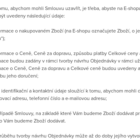
tomu, abychom mohli Smlouvu uzavřít, je třeba, abyste na E-shop
být uvedeny následující údaje:
formace o nakupovaném Zboží (na E-shopu označujete Zboží, o je
“);
formace o Ceně, Ceně za dopravu, způsobu platby Celkové ceny
mace budou zadány v rámci tvorby návrhu Objednávky v rámci už
mace o Ceně, Ceně za dopravu a Celkové ceně budou uvedeny a
bu jeho doručení;
 identifikační a kontaktní údaje sloužící k tomu, abychom mohli 
vací adresu, telefonní číslo a e-mailovou adresu;
případě Smlouvy, na základě které Vám budeme Zboží dodávat pra
o Vám budeme Zboží dodávat.
průběhu tvorby návrhu Objednávky může až do doby jejího vytvoř