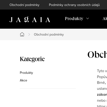
Přejít
Obchodní podmínky
Podmínky ochrany osobních údajů
na
obsah
Produkty
A
Obchodní podmínky
Domů
P
Obc
Přeskočit
Kategorie
o
kategorie
Tyto 
s
Produkty
Popův
Akce
t
Brně
,
ustan
r
zákon
a
nebo 
https: