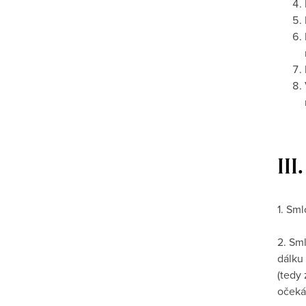
II
1. Sm
2. Sm
dálku 
(tedy
očeká