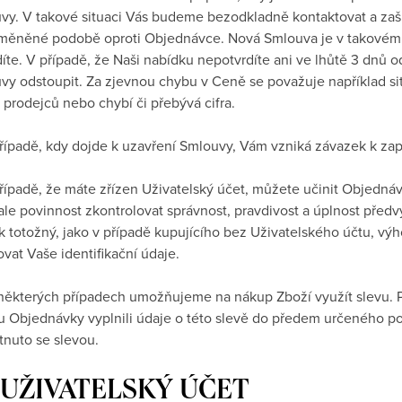
vy. V takové situaci Vás budeme bezodkladně kontaktovat a z
měněné podobě oproti Objednávce. Nová Smlouva je v takovém p
díte. V případě, že Naši nabídku nepotvrdíte ani ve lhůtě 3 dnů 
vy odstoupit. Za zjevnou chybu v Ceně se považuje například s
 prodejců nebo chybí či přebývá cifra.
případě, kdy dojde k uzavření Smlouvy, Vám vzniká závazek k za
případě, že máte zřízen Uživatelský účet, můžete učinit Objednáv
ale povinnost zkontrolovat správnost, pravdivost a úplnost pře
ak totožný, jako v případě kupujícího bez Uživatelského účtu, vý
vat Vaše identifikační údaje.
 některých případech umožňujeme na nákup Zboží využít slevu. Pr
u Objednávky vyplnili údaje o této slevě do předem určeného po
tnuto se slevou.
. UŽIVATELSKÝ ÚČET