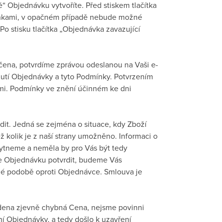
ě“ Objednávku vytvoříte. Před stiskem tlačítka
mínkami, v opačném případě nebude možné
 Po stisku tlačítka „Objednávka zavazující
čena, potvrdíme zprávou odeslanou na Vaši e-
utí Objednávky a tyto Podmínky. Potvrzením
mi. Podmínky ve znění účinném ke dni
it. Jedná se zejména o situace, kdy Zboží
 kolik je z naší strany umožněno. Informaci o
ytneme a neměla by pro Vás být tedy
me Objednávku potvrdit, budeme Vás
é podobě oproti Objednávce. Smlouva je
edena zjevně chybná Cena, nejsme povinni
ní Objednávky, a tedy došlo k uzavření