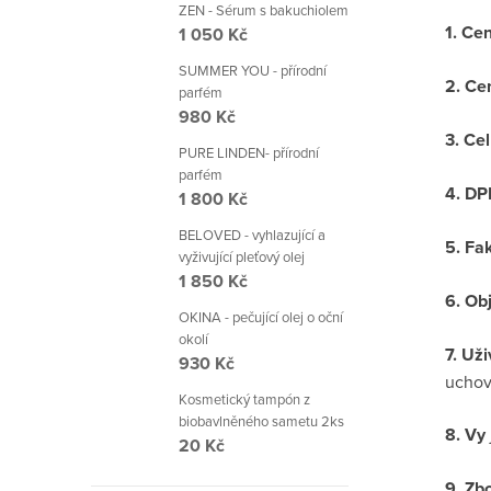
ZEN - Sérum s bakuchiolem
1. Ce
1 050 Kč
SUMMER YOU - přírodní
2. Ce
parfém
980 Kč
3. Ce
PURE LINDEN- přírodní
parfém
4. D
1 800 Kč
BELOVED - vyhlazující a
5. Fa
vyživující pleťový olej
1 850 Kč
6. Ob
OKINA - pečující olej o oční
okolí
7. Už
930 Kč
uchov
Kosmetický tampón z
biobavlněného sametu 2ks
8. Vy
20 Kč
9. Zb