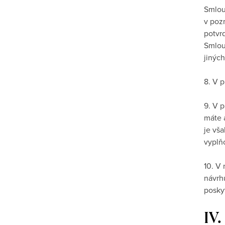
Smlou
v poz
potvr
Smlou
jiných
8. V 
9. V 
máte 
je vš
vyplňo
10. V
návrh
posky
IV