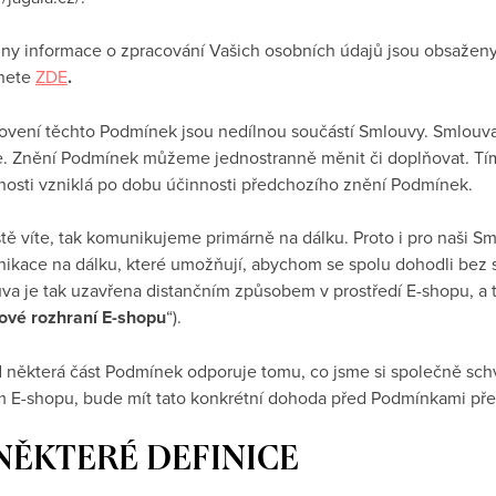
ny informace o zpracování Vašich osobních údajů jsou obsaženy
nete
ZDE
.
ovení těchto Podmínek jsou nedílnou součástí Smlouvy. Smlouv
e. Znění Podmínek můžeme jednostranně měnit či doplňovat. Tí
nosti vzniklá po dobu účinnosti předchozího znění Podmínek.
stě víte, tak komunikujeme primárně na dálku. Proto i pro naši Sm
ikace na dálku, které umožňují, abychom se spolu dohodli bez s
va je tak uzavřena distančním způsobem v prostředí E-shopu, a 
vé rozhraní E-shopu
“).
 některá část Podmínek odporuje tomu, co jsme si společně schv
 E-shopu, bude mít tato konkrétní dohoda před Podmínkami pře
 NĚKTERÉ DEFINICE