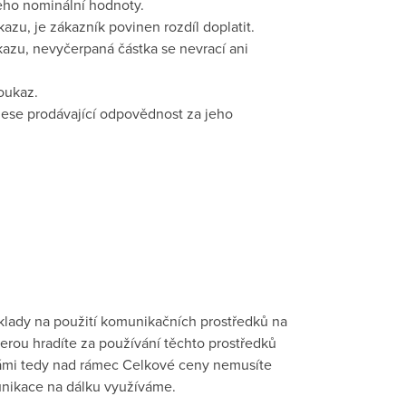
eho nominální hodnoty.
u, je zákazník povinen rozdíl doplatit.
azu, nevyčerpaná částka se nevrací ani
oukaz.
nese prodávající odpovědnost za jeho
klady na použití komunikačních prostředků na
kterou hradíte za používání těchto prostředků
 Námi tedy nad rámec Celkové ceny nemusíte
unikace na dálku využíváme.