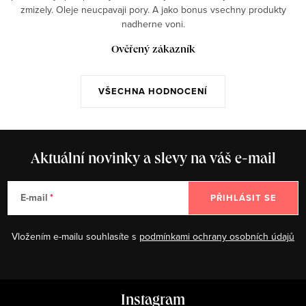
zmizely. Oleje neucpavaji pory. A jako bonus vsechny produkty
nadherne voni.
Ověřený zákazník
VŠECHNA HODNOCENÍ
Aktuální novinky a slevy na váš e-mail
E-mail
PŘIHLÁSIT SE
Vložením e-mailu souhlasíte s
podmínkami ochrany osobních údajů
Z
Instagram