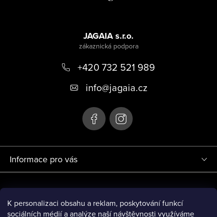
á
p
a
JAGAIA s.r.o.
t
+420 732 521 989
í
info
@
jagaia.cz
Informace pro vás
Projekt Redesign eshopu jagaia.cz (r.č. 0380000719) byl financován
Evropskou Unií - Next Generation EU.
K personalizaci obsahu a reklam, poskytování funkcí
sociálních médií a analýze naší návštěvnosti využíváme