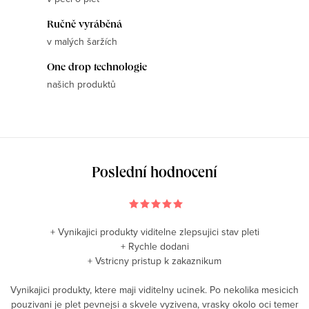
c
í
Ručně vyráběná
p
v malých šaržích
r
One drop technologie
v
našich produktů
k
y
v
ý
p
Poslední hodnocení
i
s
u
+ Vynikajici produkty viditelne zlepsujici stav pleti
+ Rychle dodani
+ Vstricny pristup k zakaznikum
Vynikajici produkty, ktere maji viditelny ucinek. Po nekolika mesicich
pouzivani je plet pevnejsi a skvele vyzivena, vrasky okolo oci temer