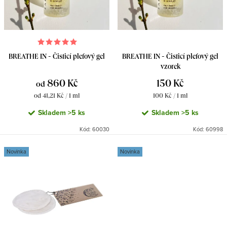
p
d
r
u
o
k
d
BREATHE IN - Čisticí pleťový gel
BREATHE IN - Čisticí pleťový gel
t
u
vzorek
ů
860 Kč
150 Kč
k
od
Měrná
Měrná
od 41,21 Kč / 1 ml
100 Kč / 1 ml
t
cena:
cena:
Skladem
>5 ks
Skladem
>5 ks
ů
Kód:
60030
Kód:
60998
Novinka
Novinka