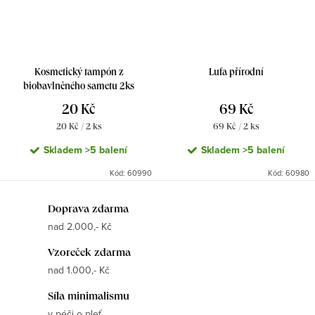
Kosmetický tampón z
Lufa přírodní
biobavlněného sametu 2ks
20 Kč
69 Kč
Měrná
Měrná
20 Kč / 2 ks
69 Kč / 2 ks
cena:
cena:
Skladem
>5 balení
Skladem
>5 balení
Kód:
60990
Kód:
60980
O
Doprava zdarma
nad 2.000,- Kč
v
l
Vzoreček zdarma
á
nad 1.000,- Kč
d
Síla minimalismu
a
v péči o pleť