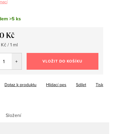
mací
dem
>5 ks
50 Kč
Kč / 1 ml
VLOŽIT DO KOŠÍKU
Dotaz k produktu
Hlídací pes
Sdílet
Tisk
Složení