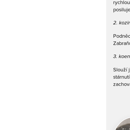
rychlou
posiluj
2. kozi
Podněcu
Zabraň
3. koe
Slouží 
stárnut
zachova