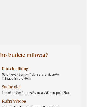
 ho budete milovat?
Přírodní lifting
Patentovaná aktivní látka s prokázaným
liftingovým efektem.
Suchý olej
Lehké složení pro zářivou a vláčnou pokožku.
Ruční výroba
Každá lahvička obsahuje plátky pivoněk.