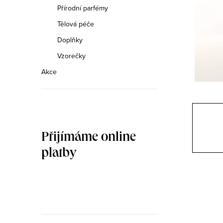
n
Přírodní parfémy
n
Tělová péče
Doplňky
í
Vzorečky
p
Akce
a
n
e
Přijímáme online
l
platby