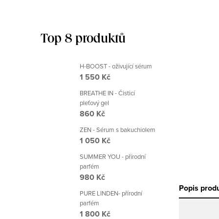
Top 8 produktů
H-BOOST - oživující sérum
1 550 Kč
BREATHE IN - Čisticí
pleťový gel
860 Kč
ZEN - Sérum s bakuchiolem
1 050 Kč
SUMMER YOU - přírodní
parfém
980 Kč
Popis prod
PURE LINDEN- přírodní
parfém
1 800 Kč