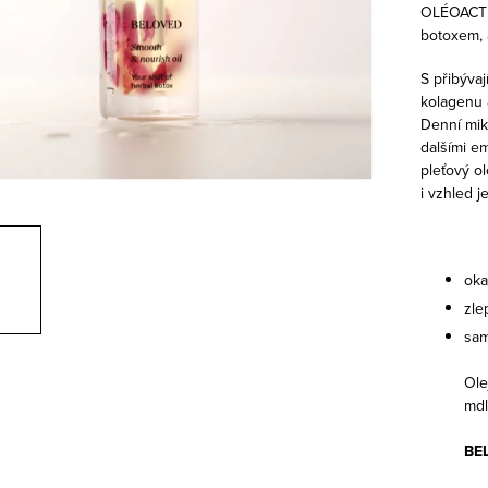
OLÉOACT
botoxem, a
S přibýva
kolagenu a
Denní mik
dalšími e
pleťový ol
i vzhled 
oka
zle
sam
Ole
mdl
BEL