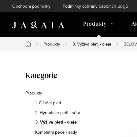
Přejít
Obchodní podmínky
Podmínky ochrany osobních údajů
na
obsah
Produkty
A
Produkty
3. Výživa pleti - oleje
BELOVED
Domů
P
Přeskočit
Kategorie
o
kategorie
s
Produkty
1. Čištění pleti
t
2. Hydratace pleti - séra
r
3. Výživa pleti - oleje
a
Kompletní péče - sady