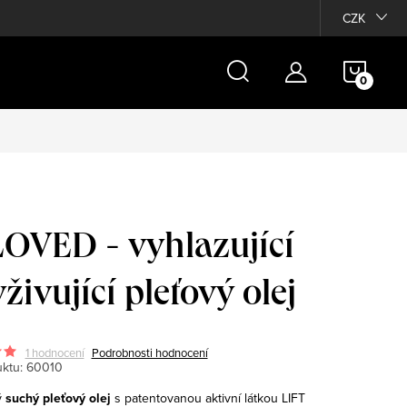
Moje objednávka
CZK
NÁKU
KOŠÍ
OVED - vyhlazující
živující pleťový olej
1 hodnocení
Podrobnosti hodnocení
ktu:
60010
ý
suchý pleťový olej
s patentovanou aktivní látkou LIFT