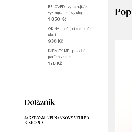
BELOVED - vyhlazující a
Pop
vyživující pleťový olej
1 850 Kč
OKINA - pečující olej o oční
okolí
930 Kč
INTIMITY ME - přírodní
parfém vzorek
170 Kč
Dotazník
JAK SE VÁM LÍBÍ NÁŠ NOVÝ VZHLED
E-SHOPU?