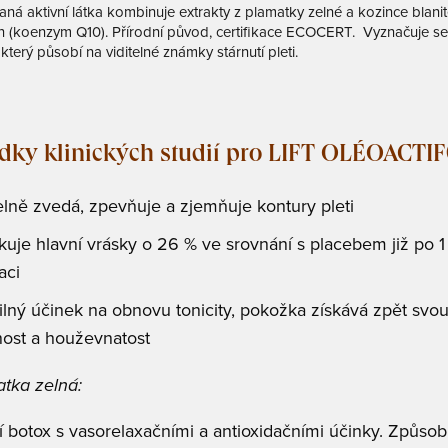
aná aktivní látka kombinuje extrakty z plamatky zelné a kozince blan
n (koenzym Q10). Přírodní původ, certifikace ECOCERT. Vyznačuje se 
který působí na viditelné známky stárnutí pleti.
dky klinických studií pro LIFT OLÉOACTI
elně zvedá, zpevňuje a zjemňuje kontury pleti
kuje hlavní vrásky o 26 % ve srovnání s placebem již po 1
aci
ilný účinek na obnovu tonicity, pokožka získává zpět svo
̌nost a houževnatost
atka zelná:
í botox s vasorelaxačními a antioxidačními účinky. Způsob