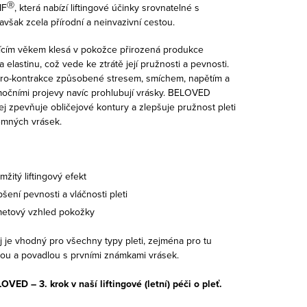
Ⓡ
IF
, která nabízí liftingové účinky srovnatelné s
však zcela přírodní a neinvazivní cestou.
jícím věkem klesá v pokožce přirozená produkce
 elastinu, což vede ke ztrátě její pružnosti a pevnosti.
ro-kontrakce způsobené stresem, smíchem, napětím a
močními projevy navíc prohlubují vrásky. BELOVED
ej zpevňuje obličejové kontury a zlepšuje pružnost pleti
jemných vrásek.
mžitý liftingový efekt
pšení pevnosti a vláčnosti pleti
etový vzhled pokožky
j je vhodný pro všechny typy pleti, zejména pro tu
ou a povadlou s prvními známkami vrásek.
OVED – 3. krok v naší liftingové (letní) péči o pleť.