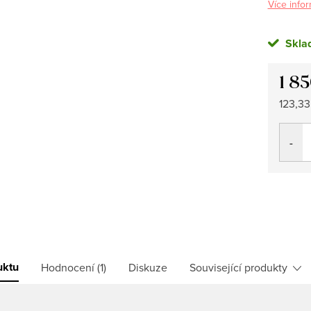
Více infor
Skla
1 8
Měrná
123,33 
cena:
uktu
Hodnocení (1)
Diskuze
Související produkty