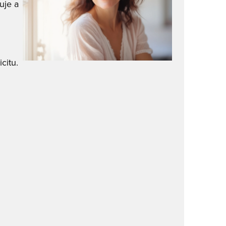
uje a
citu.