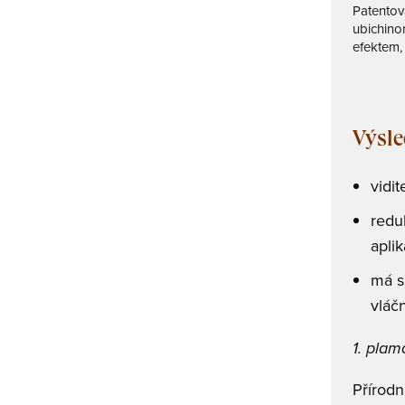
Patentov
ubichino
efektem, 
Výsle
vidit
redu
aplik
má s
vlác
1. plam
Přírodn