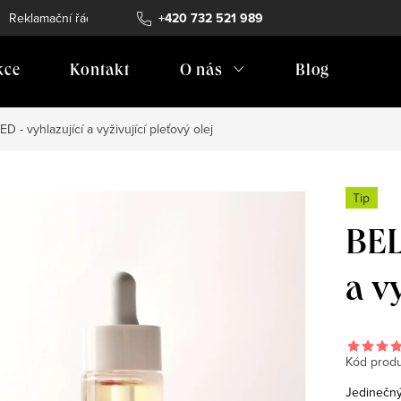
Reklamační řád
Vrácení zboží
+420 732 521 989
Doprava
Prodejní místa
kce
Kontakt
O nás
Blog
 - vyhlazující a vyživující pleťový olej
Tip
BEL
a vy
Kód produ
Jedinečn