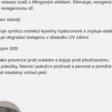
 relaxaci svalů s liftingovým efektem. Stimuluje, reorganiz
e kolagenovou síť.
nec blanitý:
je syntézu molekul kyseliny hyaluronové a zvyšuje elasti
uje degradaci kolagenu v důsledku UV záření.
nzym Q10:
jako prevence proti vráskám a bojuje proti předčasnému
í pokožky. Navrací pokožce pružnost a pevnost a pomáhá
t mladistvý vzhled pleti.