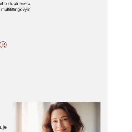
itého doplněné o
multiliftingovým
FⓇ
u
uje