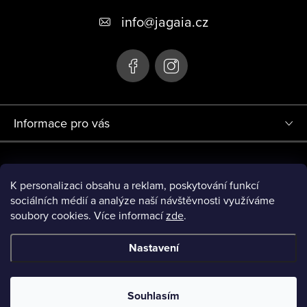
info
@
jagaia.cz
Informace pro vás
Projekt Redesign eshopu jagaia.cz (r.č. 0380000719) byl financován
Evropskou Unií - Next Generation EU.
K personalizaci obsahu a reklam, poskytování funkcí
sociálních médií a analýze naší návštěvnosti využíváme
soubory cookies. Více informací
zde
.
Nastavení
Copyright 2026
JAGAIA
. Všechna práva vyhrazena.
Upravit
nastavení cookies
Souhlasím
Vytvořil Shoptet