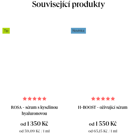
Související produkty
Tip
Novinka
ROSA - sérum s kyselinou
H-BOOST - oživující sérum
hyaluronovou
1 350 Kč
1 550 Kč
od
od
Měrná
Měrná
od 59,09 Kč / 1 ml
od 65,15 Kč / 1 ml