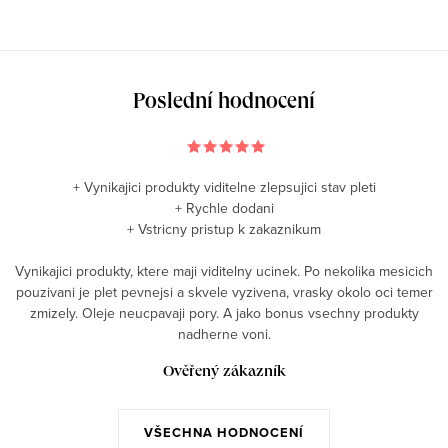
Poslední hodnocení
+ Vynikajici produkty viditelne zlepsujici stav pleti
+ Rychle dodani
+ Vstricny pristup k zakaznikum
Vynikajici produkty, ktere maji viditelny ucinek. Po nekolika mesicich
pouzivani je plet pevnejsi a skvele vyzivena, vrasky okolo oci temer
zmizely. Oleje neucpavaji pory. A jako bonus vsechny produkty
nadherne voni.
Ověřený zákazník
VŠECHNA HODNOCENÍ