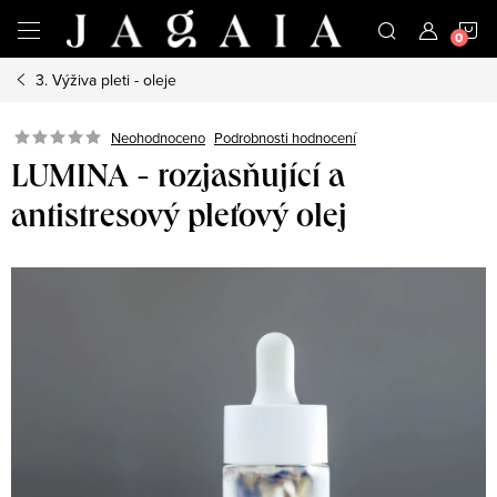
Přejít
N
na
obsah
3. Výživa pleti - oleje
K
Neohodnoceno
Podrobnosti hodnocení
LUMINA - rozjasňující a
antistresový pleťový olej