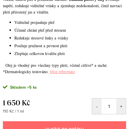
napětí, redukuje viditelné vrásky a zjemňuje nedokonalosti, čímž navrací
pleti přirozený jas a vitalitu.
Viditelně projasňuje pleť
Účinně chrání pleť před stresem
Redukuje stresové linky a vrásky
Posiluje pružnost a pevnost pleti
Zlepšuje celkovou kvalitu pleti
Olej je vhodný pro všechny typy pleti, včetně citlivé* a suché.
*Dermatologicky testováno.
Více informací
Skladem
>5 ks
1 650 Kč
Měrná
110 Kč / 1 ml
cena: