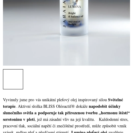
Světelné
Vyvinuly jsme pro vás unikátní pleťový olej inspirovaný silou
terapie
napodobit účinky
. Aktivní složka BLISS Oléoactif® dokáže
slunečního světla a podporuje tak přirozenou tvorbu „hormonu štěstí“
serotoninu v pleti
, jež má zásadní vliv na její kvalitu.
Každodenní stres,
pracovní tlak, sociální napětí či znečištěné prostředí, může způsobit vznik
Lumina pleťový olej
vrásek, mdlou pleť a předčasné stárnutí.
uvolňuje