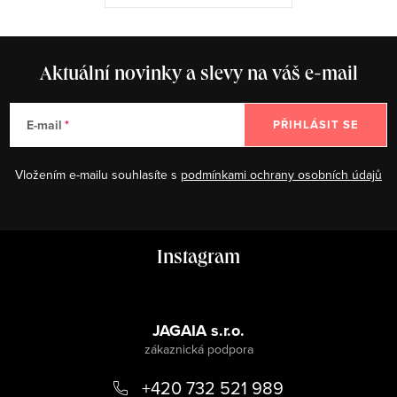
Aktuální novinky a slevy na váš e-mail
E-mail
PŘIHLÁSIT SE
Vložením e-mailu souhlasíte s
podmínkami ochrany osobních údajů
Z
Instagram
á
p
a
JAGAIA s.r.o.
t
+420 732 521 989
í