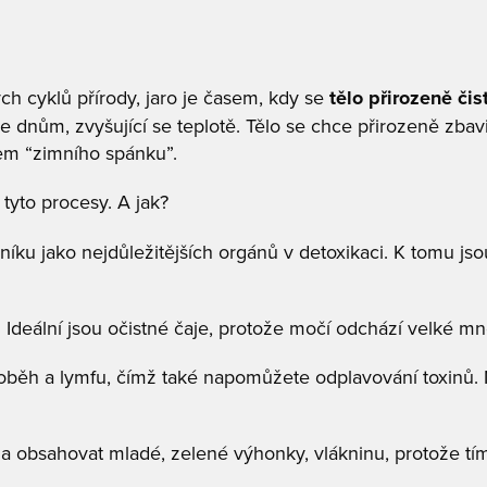
ch cyklů přírody, jaro je časem, kdy se
tělo přirozeně čist
se dnům, zvyšující se teplotě. Tělo se chce přirozeně zba
em “zimního spánku”.
tyto procesy. A jak?
čníku jako nejdůležitějších orgánů v detoxikaci. K tomu jso
 Ideální jsou očistné čaje, protože močí odchází velké mn
oběh a lymfu, čímž také napomůžete odplavování toxinů. 
la obsahovat mladé, zelené výhonky, vlákninu, protože tím 