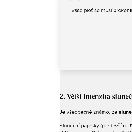
Vaše pleť se musí překon
2. Větší intenzita slun
Je všeobecně známo, že
slune
Sluneční paprsky (především UV