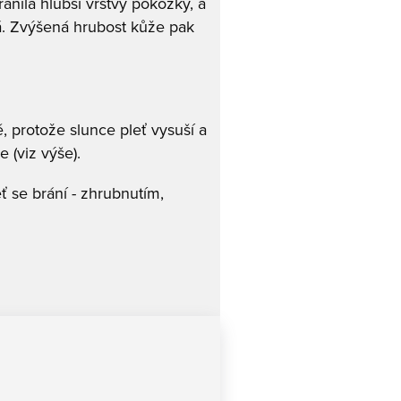
ánila hlubší vrstvy pokožky, a
bá. Zvýšená hrubost kůže pak
 protože slunce pleť vysuší a
 (viz výše).
ť se brání - zhrubnutím,