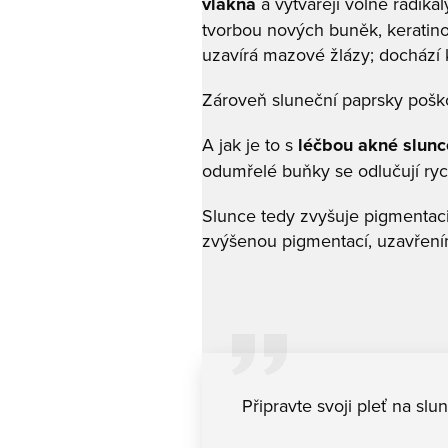
vlákna
a vytvářejí volné radiká
tvorbou nových buněk, keratinoc
uzavírá mazové žlázy; dochází 
Zároveň sluneční paprsky poško
A jak je to s
léčbou akné slun
odumřelé buňky se odlučují ryc
Slunce tedy zvyšuje pigmentaci 
zvýšenou pigmentací, uzavřen
Připravte svoji pleť na slu