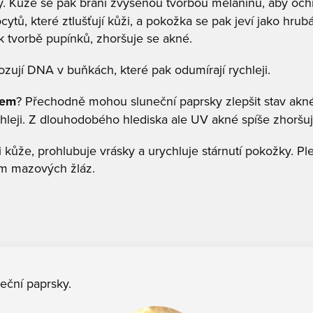
ly. Kůže se pak brání zvýšenou tvorbou melaninu, aby ochr
ytů, které ztlušťují kůži, a pokožka se pak jeví jako hru
k tvorbě pupínků, zhoršuje se akné.
zují DNA v buňkách, které pak odumírají rychleji.
cem
? Přechodně mohou sluneční paprsky zlepšit stav akné,
hleji. Z dlouhodobého hlediska ale UV akné spíše zhoršuje
kůže, prohlubuje vrásky a urychluje stárnutí pokožky. Ple
ím mazových žláz.
neční paprsky.