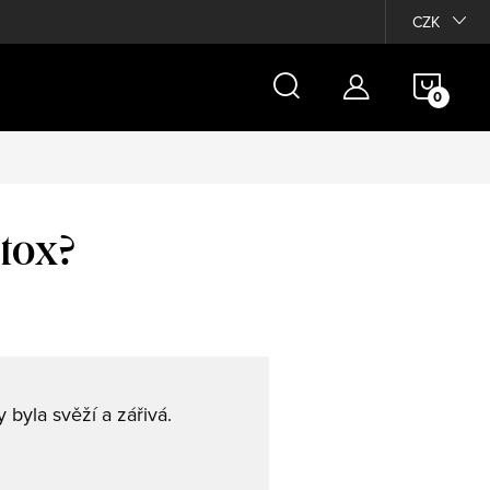
Moje objednávka
CZK
NÁKU
KOŠÍ
tox?
 byla svěží a zářivá.