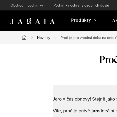
Přejít
Obchodní podmínky
Podmínky ochrany osobních údajů
na
obsah
Produkty
A
Novinky
Proč je jaro vhodná doba na detox
Domů
Pro
Jaro = čas obnovy! Stejně jako 
Víte, proč je právě
jaro
ideální