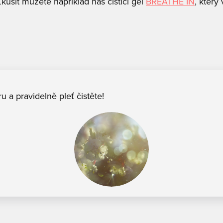
usit můžete například náš čisticí gel
BREATHE IN
, který
u a pravidelně pleť čistěte!