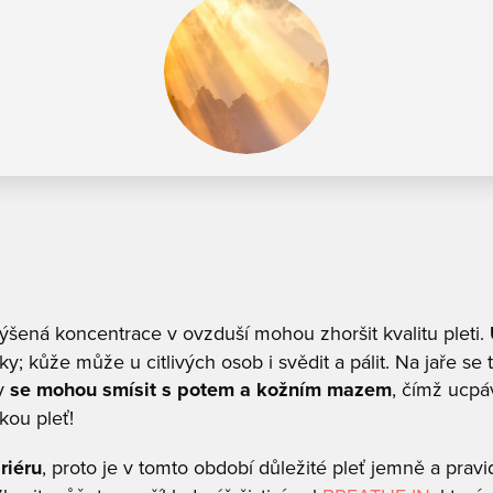
zvýšená koncentrace v ovzduší mohou zhoršit kvalitu pleti.
; kůže může u citlivých osob i svědit a pálit. Na jaře se
ly
se mohou smísit s potem a kožním mazem
, čímž ucpáv
ckou pleť!
riéru
, proto je v tomto období důležité pleť jemně a pravide