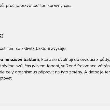
ů, proč je právě teď ten správný čas.
st
sti; tím se aktivita bakterií zvyšuje.
á množství bakterií
, které se uvolňují do ovzduší z půdy, al
e trávíme svůj čas (vlivem topení, snížené frekvence větrá
 ale celý organismus připravit na tyto změny. A detox je t
ptovat!