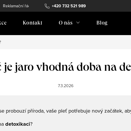
Reklamační řád
Vrácení zboží
+420 732 521 989
Doprava
Prodejní místa
kce
Kontakt
O nás
Blog
?
č je jaro vhodná doba na de
7.3.2026
se probouzí příroda, vaše pleť potřebuje nový začátek, aby
 na
detoxikaci
?