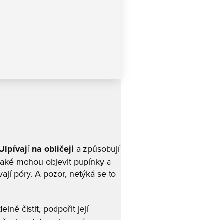
Ulpívají na obličeji
a způsobují
 také mohou objevit pupínky a
ají póry. A pozor, netýká se to
lně čistit, podpořit její