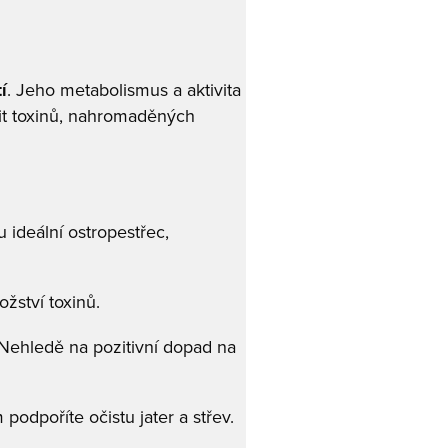
í
. Jeho metabolismus a aktivita
vit toxinů, nahromaděných
u ideální ostropestřec,
ožství toxinů.
Nehledě na pozitivní dopad na
podpoříte očistu jater a střev.