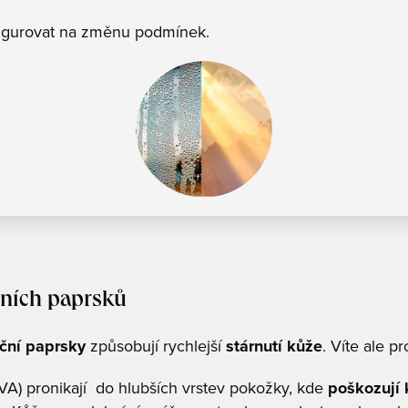
figurovat na změnu podmínek.
ečních paprsků
ční paprsky
způsobují rychlejší
stárnutí kůže
. Víte ale p
A) pronikají do hlubších vrstev pokožky, kde
poškozují 