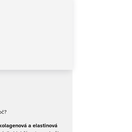
roč?
kolagenová a elastinová