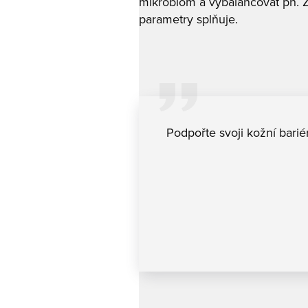
mikrobiom a vybalancovat ph. Zk
parametry splňuje.
Podpořte svoji kožní bariér