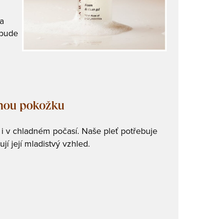
a
 bude
žnou pokožku
i v chladném počasí. Naše pleť potřebuje
ťují její mladistvý vzhled.