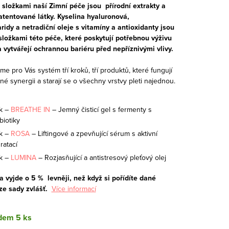
 složkami naší Zimní péče jsou přírodní extrakty a
patentované látky. Kyselina hyaluronová,
ridy a netradiční oleje s vitamíny a antioxidanty jsou
složkami této péče, které poskytují potřebnou výživu
 vytvářejí ochrannou bariéru před nepříznivými vlivy.
sme pro Vás systém tří kroků, tří produktů, které fungují
é synergii a starají se o všechny vrstvy pleti najednou.
k –
BREATHE IN
– Jemný čisticí gel s fermenty s
biotiky
k –
ROSA
– Liftingové a zpevňující sérum s aktivní
ratací
k –
LUMINA
– Rozjasňující a antistresový pleťový olej
a vyjde o 5 % levněji, než když si pořídíte dané
ze sady zvlášť.
Více informací
dem
5 ks