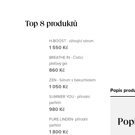
Top 8 produktů
H-BOOST - oživující sérum
1 550 Kč
BREATHE IN - Čisticí
pleťový gel
860 Kč
ZEN - Sérum s bakuchiolem
1 050 Kč
Popis prod
SUMMER YOU - přírodní
parfém
980 Kč
PURE LINDEN- přírodní
Pop
parfém
1 800 Kč