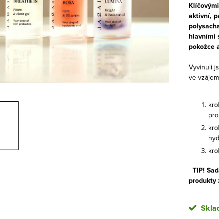
Klíčovými
aktivní, 
polysacha
hlavními 
pokožce a
Vyvinuli j
ve vzájemn
kro
pro
kro
hyd
kro
TIP! Sad
produkty 
Skla