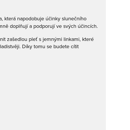
tka, která napodobuje účinky slunečního
emně doplňují a podporují ve svých účincích.
nit zašedlou pleť s jemnými linkami, které
adistvěji. Díky tomu se budete cítit