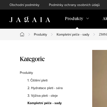
Přejít
Obchodní podmínky
Podmínky ochrany osobních údajů
na
obsah
Produkty
A
Produkty
Kompletní péče - sady
ZIMNÍ
Domů
P
Přeskočit
Kategorie
o
kategorie
s
Produkty
1. Čištění pleti
t
2. Hydratace pleti - séra
r
3. Výživa pleti - oleje
a
Kompletní péče - sady