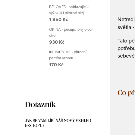
BELOVED - vyhlazující a
vyživující pleťový olej
Netradi
1 850 Kč
světla 
OKINA - pečující olej o oční
okolí
Tato pé
930 Kč
potřebu
INTIMITY ME - přírodní
sebevěd
parfém vzorek
170 Kč
Co př
Dotazník
JAK SE VÁM LÍBÍ NÁŠ NOVÝ VZHLED
E-SHOPU?