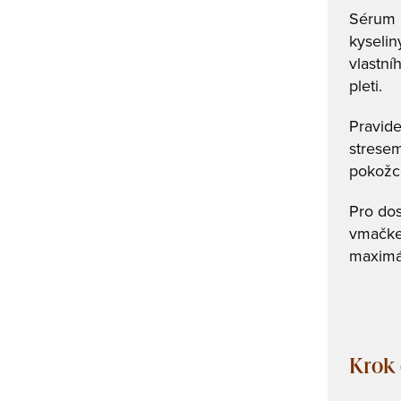
Sérum R
kyselin
vlastní
pleti.
Pravide
stresem
pokožce
Pro dos
vmačkej
maximál
Krok 