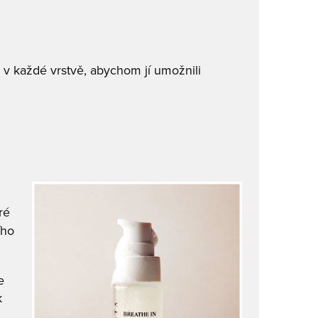
 v každé vrstvě, abychom jí umožnili
ré
ího
e
k