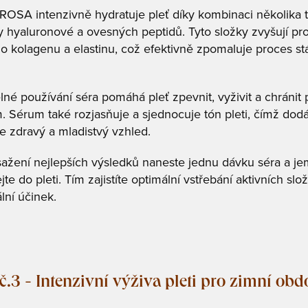
OSA intenzivně hydratuje pleť díky kombinaci několika 
y hyaluronové a ovesných peptidů. Tyto složky zvyšují pr
ho kolagenu a elastinu, což efektivně zpomaluje proces st
lné používání séra pomáhá pleť zpevnit, vyživit a chránit 
. Sérum také rozjasňuje a sjednocuje tón pleti, čímž dod
 zdravý a mladistvý vzhled.
ažení nejlepších výsledků naneste jednu dávku séra a je
te do pleti. Tím zajistíte optimální vstřebání aktivních slo
ní účinek.
č.3 - Intenzivní výživa pleti pro zimní obd