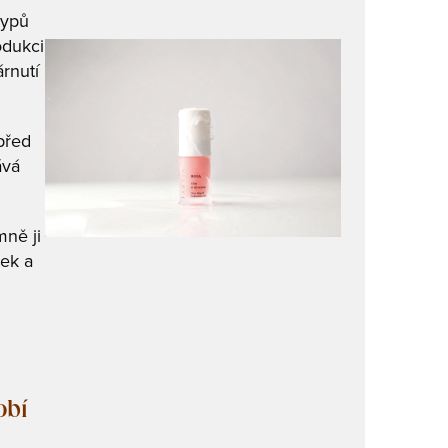
typů
odukci
árnutí
před
ává
mně ji
žek a
obí