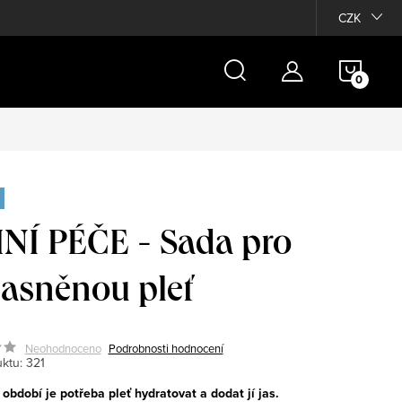
Moje objednávka
CZK
NÁKU
KOŠÍ
NÍ PÉČE - Sada pro
jasněnou pleť
Neohodnoceno
Podrobnosti hodnocení
ktu:
321
období je potřeba pleť hydratovat a dodat jí jas.