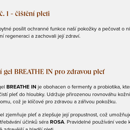
. 1 - čištění pleti
ytné posílit ochranné funkce naší pokožky a pečovat o ni
ní regeneraci a zachovali její zdraví.
cí gel BREATHE IN pro zdravou pleť
 gel
BREATHE IN
je obohacen o fermenty a probiotika, kte
istí pleť do hloubky. Udržuje přirozenou rovnováhu kožn
omu, což je klíčové pro zdravou a zářivou pokožku.
el zjemňuje pleť a zlepšuje její propustnost, což umožňuj
střebávání účinků séra
ROSA
. Pravidelné používání vede 
ě zdravější a hladší pleti.