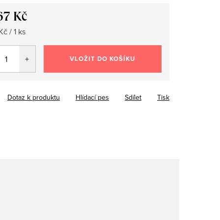
67 Kč
č / 1 ks
VLOŽIT DO KOŠÍKU
Dotaz k produktu
Hlídací pes
Sdílet
Tisk