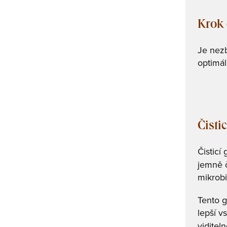
Krok č
Je nezb
optimál
Čisti
Čisticí
jemně č
mikrobi
Tento g
lepší v
viditeln