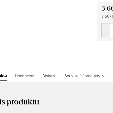
3 6
Měrná
3 667 K
cena:
uktu
Hodnocení
Diskuze
Související produkty
is produktu