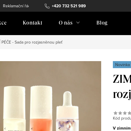
Reklamační řád
Vrácení zboží
+420 732 521 989
Doprava
Prodejní místa
kce
Kontakt
O nás
Blog
 PÉČE - Sada pro rozjasněnou pleť
Novinka
ZIM
roz
Kód produ
V zimním 