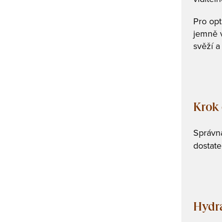
Pro opt
jemně v
svěží a
Krok 
Správná
dostatek
Hydra