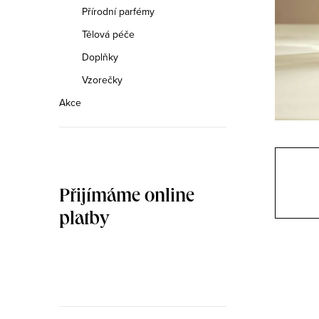
n
Přírodní parfémy
n
Tělová péče
Doplňky
í
Vzorečky
p
Akce
a
n
e
Přijímáme online
l
platby