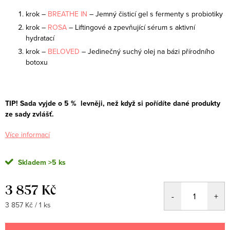
krok –
BREATHE IN
– Jemný čisticí gel s fermenty s probiotiky
krok –
ROSA
– Liftingové a zpevňující sérum s aktivní
hydratací
krok –
BELOVED
– Jedinečný suchý olej na bázi přírodního
botoxu
TIP! Sada vyjde o 5 % levněji, než když si pořídíte dané produkty
ze sady zvlášť.
Více informací
Skladem
>5 ks
3 857 Kč
Měrná
3 857 Kč / 1 ks
cena: