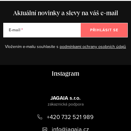
Aktuální novinky a slevy na váš e-mail
E-mail
PŘIHLÁSIT SE
Vložením e-mailu souhlasíte s
podmínkami ochrany osobních údajů
Z
Instagram
á
p
a
JAGAIA s.r.o.
t
+420 732 521 989
í
info
@
jagaia.cz