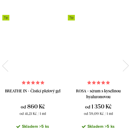
Tip
Tip
BREATHE IN - Čisticí pleťový gel
ROSA - sérum s kyselinou
hyaluronovou
860 Kč
1 350 Kč
od
od
Měrná
Měrná
od 41,21 Kč / 1 ml
od 59,09 Kč / 1 ml
cena:
cena:
Skladem
>5 ks
Skladem
>5 ks