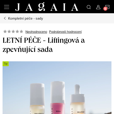
Přejít
N
na
obsah
Kompletní péče - sady
K
Neohodnoceno
Podrobnosti hodnocení
LETNÍ PÉČE - Liftingová a
zpevňující sada
Tip