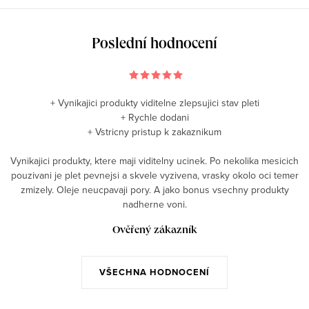
Poslední hodnocení
+ Vynikajici produkty viditelne zlepsujici stav pleti
+ Rychle dodani
+ Vstricny pristup k zakaznikum
Vynikajici produkty, ktere maji viditelny ucinek. Po nekolika mesicich
pouzivani je plet pevnejsi a skvele vyzivena, vrasky okolo oci temer
zmizely. Oleje neucpavaji pory. A jako bonus vsechny produkty
nadherne voni.
Ověřený zákazník
VŠECHNA HODNOCENÍ