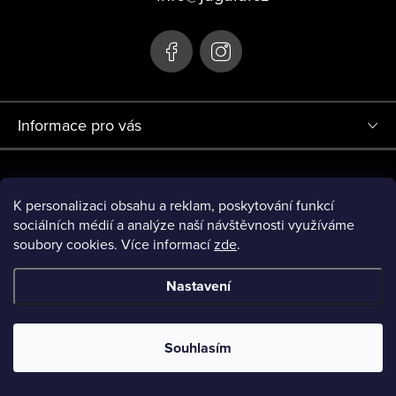
Informace pro vás
Projekt Redesign eshopu jagaia.cz (r.č. 0380000719) byl financován
Evropskou Unií - Next Generation EU.
K personalizaci obsahu a reklam, poskytování funkcí
sociálních médií a analýze naší návštěvnosti využíváme
soubory cookies. Více informací
zde
.
Nastavení
Copyright 2026
JAGAIA
. Všechna práva vyhrazena.
Upravit
nastavení cookies
Souhlasím
Vytvořil Shoptet