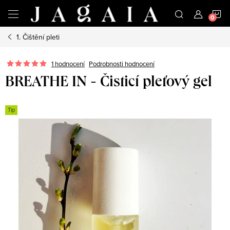
Přejít
N
na
obsah
1. Čištění pleti
K
1 hodnocení
Podrobnosti hodnocení
BREATHE IN - Čisticí pleťový gel
Tip