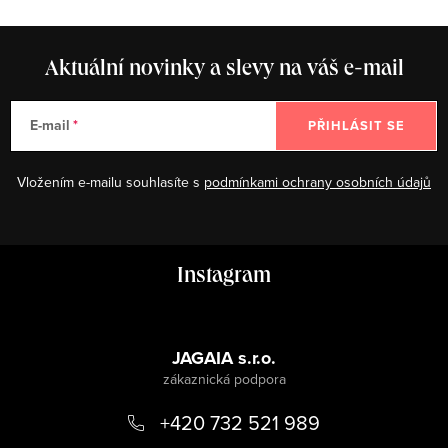
Aktuální novinky a slevy na váš e-mail
E-mail
PŘIHLÁSIT SE
Vložením e-mailu souhlasíte s
podmínkami ochrany osobních údajů
Z
Instagram
á
p
a
JAGAIA s.r.o.
t
+420 732 521 989
í