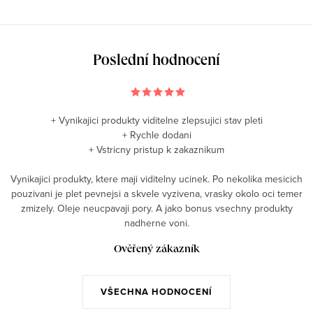
Poslední hodnocení
+ Vynikajici produkty viditelne zlepsujici stav pleti
+ Rychle dodani
+ Vstricny pristup k zakaznikum
Vynikajici produkty, ktere maji viditelny ucinek. Po nekolika mesicich
pouzivani je plet pevnejsi a skvele vyzivena, vrasky okolo oci temer
zmizely. Oleje neucpavaji pory. A jako bonus vsechny produkty
nadherne voni.
Ověřený zákazník
VŠECHNA HODNOCENÍ