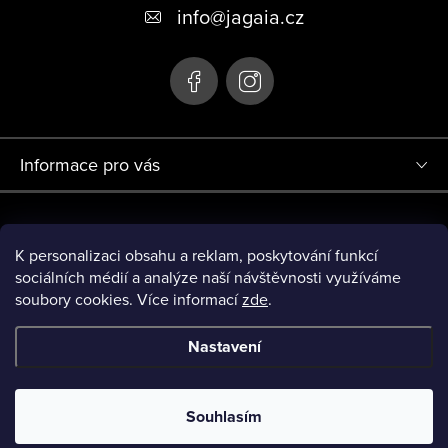
info
@
jagaia.cz
Informace pro vás
Projekt Redesign eshopu jagaia.cz (r.č. 0380000719) byl financován
Evropskou Unií - Next Generation EU.
K personalizaci obsahu a reklam, poskytování funkcí
sociálních médií a analýze naší návštěvnosti využíváme
soubory cookies. Více informací
zde
.
Nastavení
Copyright 2026
JAGAIA
. Všechna práva vyhrazena.
Upravit
nastavení cookies
Souhlasím
Vytvořil Shoptet