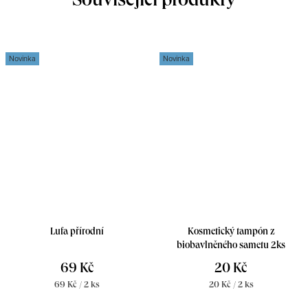
Související produkty
Novinka
Novinka
Lufa přírodní
Kosmetický tampón z
biobavlněného sametu 2ks
69 Kč
20 Kč
Měrná
Měrná
69 Kč / 2 ks
20 Kč / 2 ks
cena:
cena: