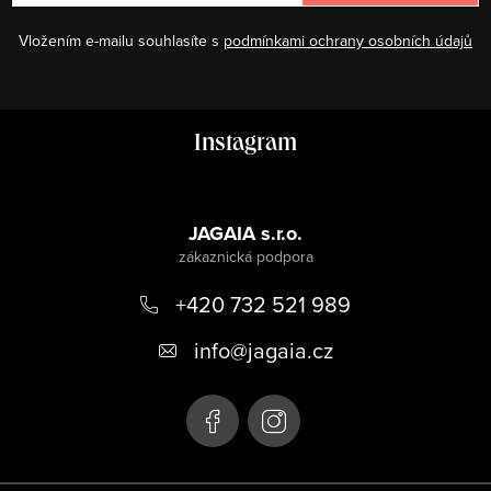
Vložením e-mailu souhlasíte s
podmínkami ochrany osobních údajů
Z
Instagram
á
p
a
JAGAIA s.r.o.
t
+420 732 521 989
í
info
@
jagaia.cz