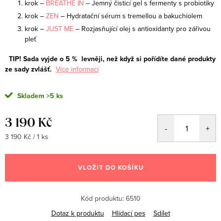
krok –
BREATHE IN
– Jemný čisticí gel s fermenty s probiotiky
krok –
ZEN
– Hydratační sérum s tremellou a bakuchiolem
krok –
JUST ME
– Rozjasňující olej s antioxidanty pro zářivou
pleť
TIP! Sada vyjde o 5 % levněji, než když si pořídíte dané produkty
ze sady zvlášť.
Více informací
Skladem
>5 ks
3 190 Kč
Měrná
3 190 Kč / 1 ks
cena:
VLOŽIT DO KOŠÍKU
Kód produktu:
6510
Dotaz k produktu
Hlídací pes
Sdílet