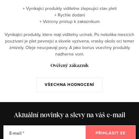
+ Vynikajici produkty viditelne zlepsujici stav pleti
+ Rychle dodani
+ Vstricny pristup k zakaznikum
Vynikajici produkty, ktere maji viditelny ucinek. Po nekolika mesicich
pouzivani je plet pevnejsi a skvele vyzivena, vrasky okolo oci temer
zmizely. Oleje neucpavaji pory. A jako bonus vsechny produkty
nadherne voni.
Ověřený zákazník
VŠECHNA HODNOCENÍ
Aktuální novinky a slevy na váš e-mail
E-mail
PŘIHLÁSIT SE