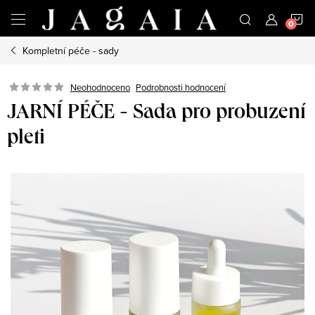
Přejít
N
na
obsah
Kompletní péče - sady
K
Neohodnoceno
Podrobnosti hodnocení
JARNÍ PÉČE - Sada pro probuzení
pleti