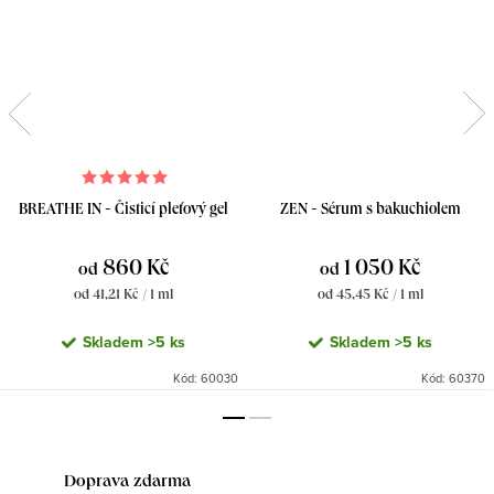
BREATHE IN - Čisticí pleťový gel
ZEN - Sérum s bakuchiolem
860 Kč
1 050 Kč
od
od
Měrná
Měrná
od 41,21 Kč / 1 ml
od 45,45 Kč / 1 ml
cena:
cena:
Skladem
>5 ks
Skladem
>5 ks
Kód:
60030
Kód:
60370
Doprava zdarma