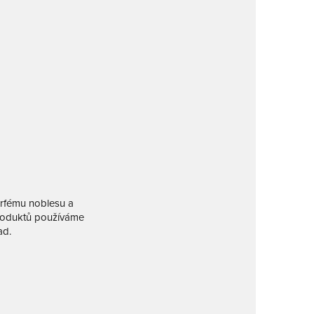
arfému noblesu a
produktů používáme
ad.