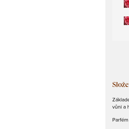
Slože
Základe
vůni a 
Parfém 