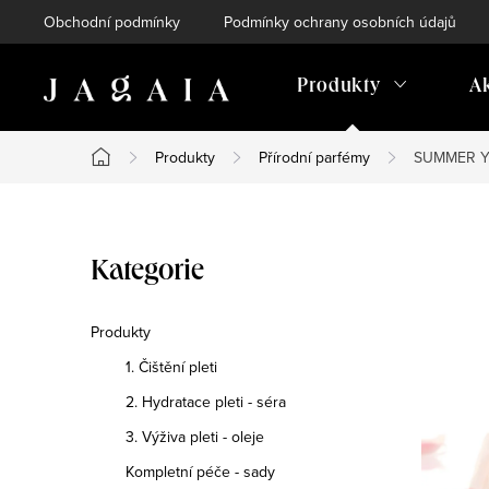
Přejít
Obchodní podmínky
Podmínky ochrany osobních údajů
na
obsah
Produkty
A
Produkty
Přírodní parfémy
SUMMER YO
Domů
P
Přeskočit
Kategorie
o
kategorie
s
Produkty
1. Čištění pleti
t
2. Hydratace pleti - séra
r
3. Výživa pleti - oleje
a
Kompletní péče - sady