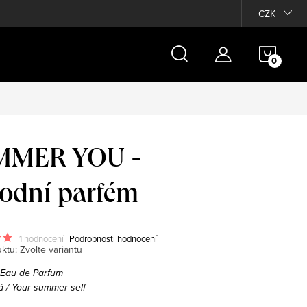
Moje objednávka
CZK
NÁKU
KOŠÍ
MMER YOU -
rodní parfém
1 hodnocení
Podrobnosti hodnocení
ktu:
Zvolte variantu
 Eau de Parfum
já / Your summer self