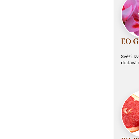
EO G
Svěží, k
dodává mu