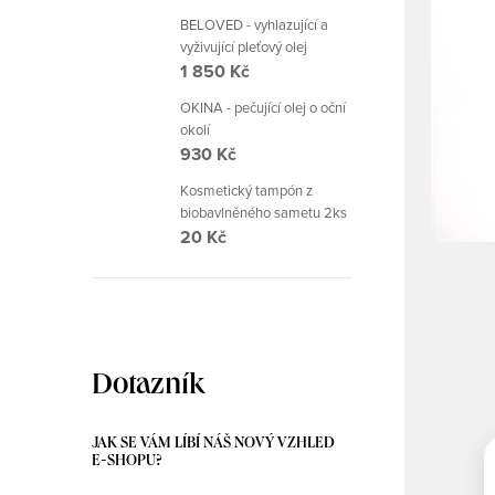
BELOVED - vyhlazující a
vyživující pleťový olej
1 850 Kč
OKINA - pečující olej o oční
okolí
930 Kč
Kosmetický tampón z
biobavlněného sametu 2ks
20 Kč
Dotazník
JAK SE VÁM LÍBÍ NÁŠ NOVÝ VZHLED
E-SHOPU?