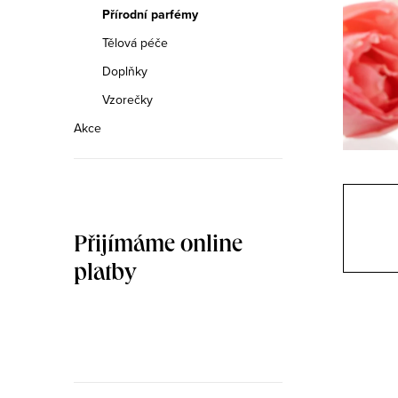
n
Přírodní parfémy
n
Tělová péče
Doplňky
í
Vzorečky
p
Akce
a
n
e
Přijímáme online
l
platby