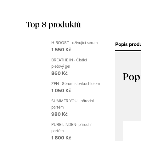
Top 8 produktů
H-BOOST - oživující sérum
Popis prod
1 550 Kč
BREATHE IN - Čisticí
pleťový gel
860 Kč
Pop
ZEN - Sérum s bakuchiolem
1 050 Kč
SUMMER YOU - přírodní
parfém
980 Kč
PURE LINDEN- přírodní
parfém
1 800 Kč