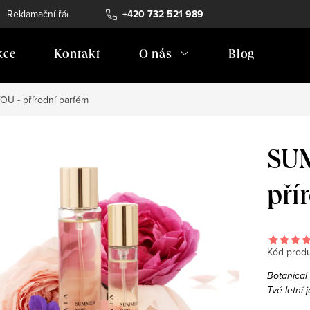
Reklamační řád
Vrácení zboží
+420 732 521 989
Doprava
Prodejní místa
kce
Kontakt
O nás
Blog
U - přírodní parfém
SU
pří
Kód produ
Botanical
Tvé letní 