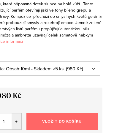
ě, která připomíná dotek slunce na holé kůži.
Tento
lzující parfém otevírají jiskřivé tóny bílého grepu a
 trávy. Kompozice přechází do smyslných květů geránia
teré probouzejí smysly a rozehrají emoce. Jemné zelené
rstvých listů parfému propůjčují autentickou sílu
mimóza a ambrette uzavírají celek sametově hebkým
íce informací
980 Kč
VLOŽIT DO KOŠÍKU