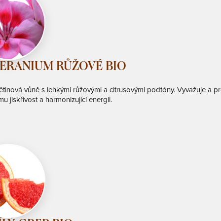
ERANIUM RŮŽOVÉ BIO
větinová vůně s lehkými růžovými a citrusovými podtóny. Vyvažuje a p
 jiskřivost a harmonizující energii.