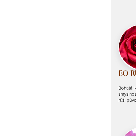
EO R
Bohatá, 
smyslnos
růži pův