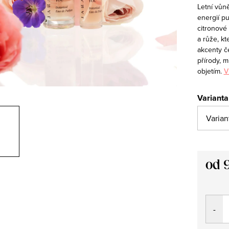
Letní vůn
energií pu
citronové
a růže, k
akcenty če
přírody, 
objetím.
V
Varianta
od
Měrná
cena: