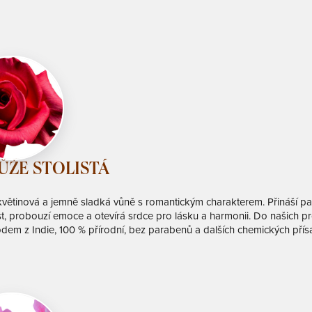
ŮŽE STOLISTÁ
květinová a jemně sladká vůně s romantickým charakterem. Přináší p
t, probouzí emoce a otevírá srdce pro lásku a harmonii. Do našich 
odem z Indie, 100 % přírodní, bez parabenů a dalších chemických přís