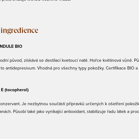
 ingredience
NDULE BIO
odní původ, získává se destilací kvetoucí natě. Hořce květinová vůně. Půs
e to antidepresivum. Vhodná pro všechny typy pokožky. Certifikace BIO 
E (tocopherol)
konzervant. Je nezbytnou součástí přípravků určených k ošetření pokožk
ranách. Působí také jako vynikající antioxidant, stabilizuje řadu látek a pr