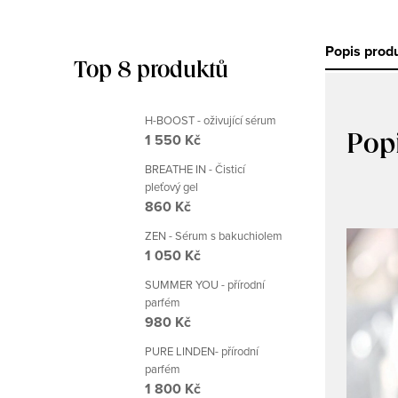
Popis prod
Top 8 produktů
H-BOOST - oživující sérum
1 550 Kč
Pop
BREATHE IN - Čisticí
pleťový gel
860 Kč
ZEN - Sérum s bakuchiolem
1 050 Kč
SUMMER YOU - přírodní
parfém
980 Kč
PURE LINDEN- přírodní
parfém
1 800 Kč