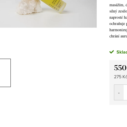
masážím, d
silný zesil
naprosté h
ochraňuje 
harmonizuje
chrání auru
Skla
550
Měrná
275 Kč
cena: