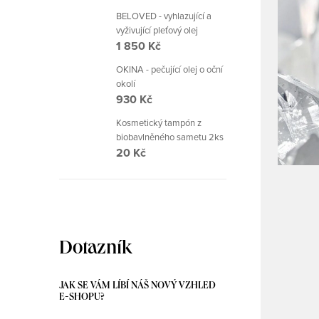
BELOVED - vyhlazující a
vyživující pleťový olej
1 850 Kč
OKINA - pečující olej o oční
okolí
930 Kč
Kosmetický tampón z
biobavlněného sametu 2ks
20 Kč
Dotazník
JAK SE VÁM LÍBÍ NÁŠ NOVÝ VZHLED
E-SHOPU?