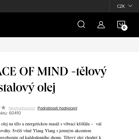
Moje objednávka
CZK
NÁKU
KOŠÍ
CE OF MIND -tělový
stalový olej
Neohodnoceno
Podrobnosti hodnocení
ktu:
60410
olej na tělo a energetickou masáž s vibrací křišťálu – váš
ováhy. Svěží vůně Ylang Ylang s jemným akcentem
osvobozuje od každodenního shonu.
Tělový olej vhodný k