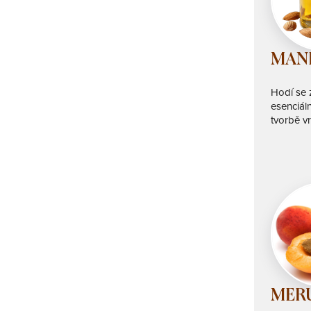
MAND
Hodí se z
esenciáln
tvorbě v
MERU