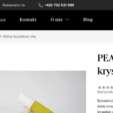
Reklamační řád
Vrácení zboží
+420 732 521 989
Doprava
Prodejní místa
kce
Kontakt
O nás
Blog
tělový krystalový olej
PEA
kry
Kód produ
Krystalový 
dotek rovn
levandule 