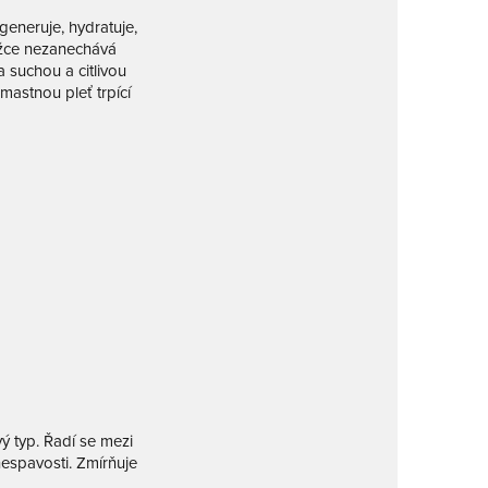
generuje, hydratuje,
kožce nezanechává
 suchou a citlivou
mastnou pleť trpící
vý typ. Řadí se mezi
nespavosti. Zmírňuje