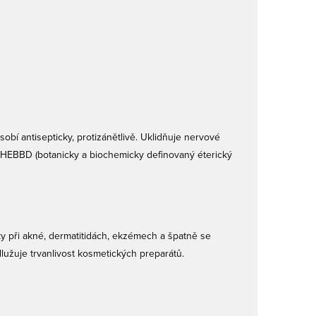
obí antisepticky, protizánětlivě. Uklidňuje nervové
a HEBBD (botanicky a biochemicky definovaný éterický
y při akné, dermatitidách, ekzémech a špatně se
odlužuje trvanlivost kosmetických preparátů.