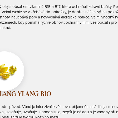
 olej s obsahem vitamínů B15 a B17, které ochraňují zdravé buňky. Re
e. Velmi rychle se vstřebává do pokožky, je dobře snášenlivý, na po
stnoty, neucpává póry a nevyvolává alergické reakce. Velmi vhodný na
i ekzémech, kdy pomáhá rychle obnovit ochranný film. Lze použít i pro 
 akné.
LANG YLANG BIO
odní původ. Vůně je intenzivní, květinová, příjemně nasládlá, jasmíno
ka, uklidňuje, uvolňuje. Harmonizuje, zlepšuje náladu a je vhodný při 
 pleti, snižuje tvorbu kožního mazu.