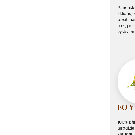
Panenský
zklidňuj
pocit ma
pleť, př
výskytem
EO Y
100% přír
afrodizia
zarudnutí