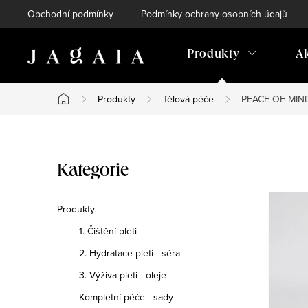
Přejít
Obchodní podmínky
Podmínky ochrany osobních údajů
na
obsah
Produkty
A
Produkty
Tělová péče
PEACE OF MIND -
Domů
P
Přeskočit
Kategorie
o
kategorie
s
Produkty
1. Čištění pleti
t
2. Hydratace pleti - séra
r
3. Výživa pleti - oleje
a
Kompletní péče - sady