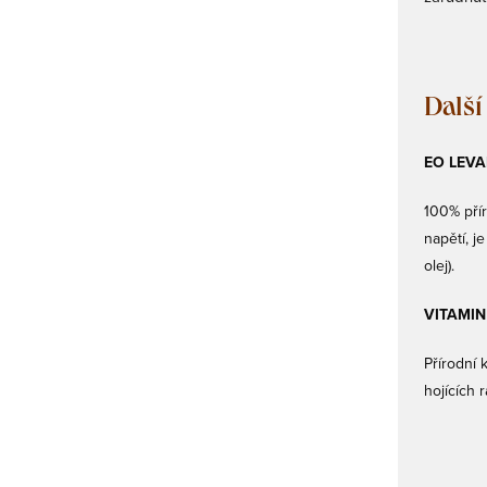
Další
EO LEVA
100% přír
napětí, j
olej).
VITAMIN 
Přírodní 
hojících 