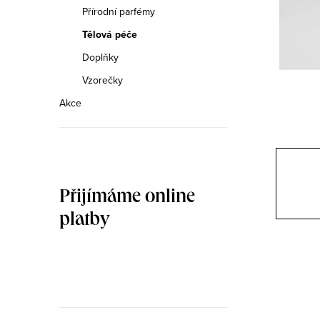
n
Přírodní parfémy
n
Tělová péče
Doplňky
í
Vzorečky
p
Akce
a
n
e
Přijímáme online
l
platby