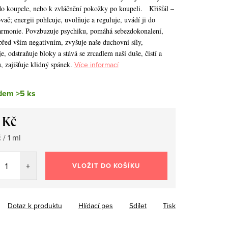
o koupele, nebo k zvláčnění pokožky po koupeli.
Křišťál –
ovač; energii pohlcuje, uvolňuje a reguluje, uvádí ji do
armonie. Povzbuzuje psychiku, pomáhá sebezdokonalení,
před vším negativním, zvyšuje naše duchovní síly,
, odstraňuje bloky a stává se zrcadlem naší duše, čistí a
, zajišťuje klidný spánek.
Více informací
dem
>5 ks
 Kč
 / 1 ml
VLOŽIT DO KOŠÍKU
Dotaz k produktu
Hlídací pes
Sdílet
Tisk