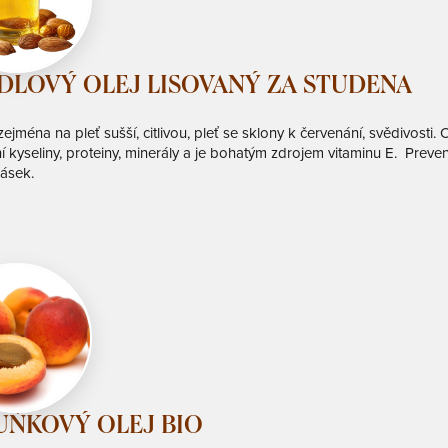
LOVÝ OLEJ LISOVANÝ ZA STUDENA
ejména na pleť sušší, citlivou, pleť se sklony k červenání, svědivosti
í kyseliny, proteiny, minerály a je bohatým zdrojem vitaminu E. Preven
rásek.
ŇKOVÝ OLEJ BIO