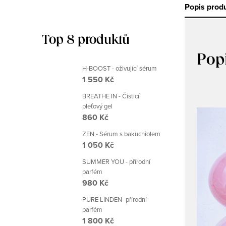
Popis prod
Top 8 produktů
Pop
H-BOOST - oživující sérum
1 550 Kč
BREATHE IN - Čisticí
pleťový gel
860 Kč
ZEN - Sérum s bakuchiolem
1 050 Kč
SUMMER YOU - přírodní
parfém
980 Kč
PURE LINDEN- přírodní
parfém
1 800 Kč