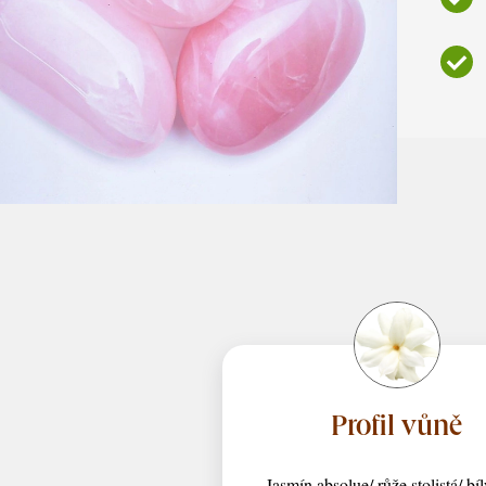
Profil vůně
Jasmín absolue/ růže stolistá/ bí