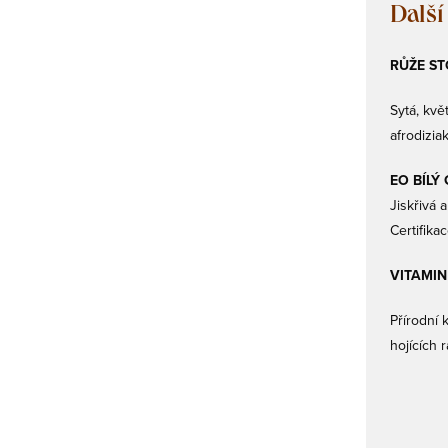
Další
RŮŽE ST
Sytá, kvě
afrodizia
EO BÍLÝ
Jiskřivá 
Certifika
VITAMIN 
Přírodní 
hojících 