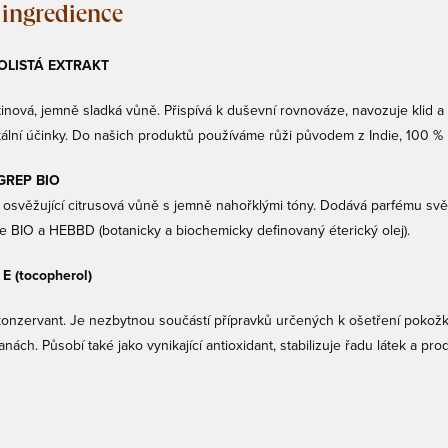
 ingredience
OLISTÁ EXTRAKT
tinová, jemně sladká vůně. Přispívá k duševní rovnováze, navozuje klid a 
kální účinky. Do našich produktů používáme růži původem z Indie, 100 % 
 GREP BIO
a osvěžující citrusová vůně s jemně nahořklými tóny. Dodává parfému svě
ce BIO a HEBBD (botanicky a biochemicky definovaný éterický olej).
E (tocopherol)
konzervant. Je nezbytnou součástí přípravků určených k ošetření pokožk
ranách. Působí také jako vynikající antioxidant, stabilizuje řadu látek a pr