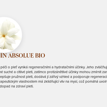
ÍN ABSOLUE BIO
péči o pleť vyniká regeneračními a hydratačními účinky. Jeho zvláčňují
 suché a citlivé pleti, zatímco protizánětlivé účinky mohou zmírnit za
lepšuje pružnost pleti, dodává jí zářivý vzhled a podporuje regenerac
apeutickým vlastnostem má zklidňující vliv na mysl, což pomáhá uvolni
 dopad na zdraví pleti.