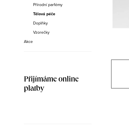
n
Přírodní parfémy
n
Tělová péče
Doplňky
í
Vzorečky
p
Akce
a
n
e
Přijímáme online
l
platby