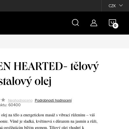
Moje objednávka
CZK
NÁKU
KOŠÍ
N HEARTED- tělový
stalový olej
Neohodnoceno
Podrobnosti hodnocení
ktu:
60400
olej na tělo a energetickou masáž s vibrací růženínu – váš
onie. Vůně je sladká, květinová s důrazem na jasmín a růži,
á osvěžujícím bílým grepem. Tělový olej vhodný k