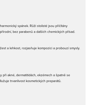
harmonický spánek. Růži stolisté jsou přičítány
přírodní, bez parabenů a dalších chemických přísad.
žest a lehkost, rozjasňuje kompozici a probouzí smysly.
y při akné, dermatitidách, ekzémech a špatně se
odlužuje trvanlivost kosmetických preparátů.