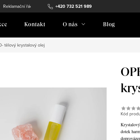
Reklamační řád
Vrácení zboží
+420 732 521 989
Doprava
Prodejní místa
kce
Kontakt
O nás
Blog
tělový krystalový olej
OPE
kry
Kód produ
Krystalový 
dotek harm
doprovázen