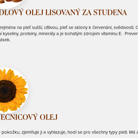
LOVÝ OLEJ LISOVANÝ ZA STUDENA
ejména na pleť sušší, citlivou, pleť se sklony k červenání, svědivosti
í kyseliny, proteiny, minerály a je bohatým zdrojem vitaminu E. Preven
rásek.
EČNICOVÝ OLEJ
 pokožku, zjemňuje ji a vyhlazuje, hodí se pro všechny typy pleti. Má a