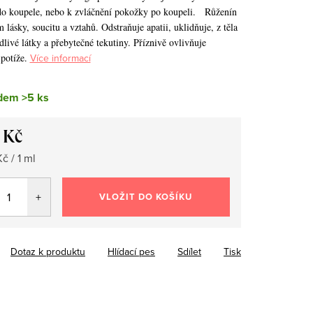
o koupele, nebo k zvláčnění pokožky po koupeli.
Růženín
lásky, soucitu a vztahů. Odstraňuje apatii, uklidňuje, z těla
livé látky a přebytečné tekutiny. Příznivě ovlivňuje
potíže.
Více informací
dem
>5 ks
 Kč
č / 1 ml
VLOŽIT DO KOŠÍKU
Dotaz k produktu
Hlídací pes
Sdílet
Tisk