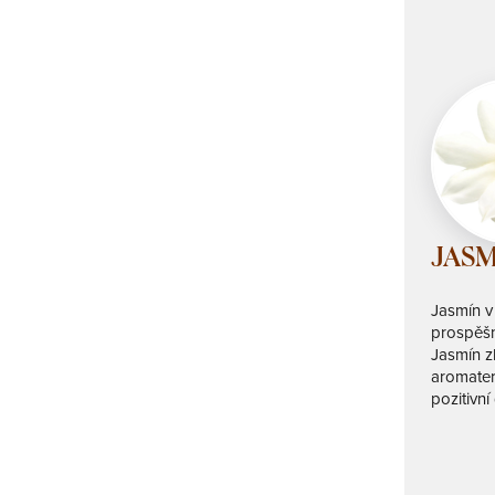
JASM
Jasmín v 
prospěšné
Jasmín z
aromater
pozitivní