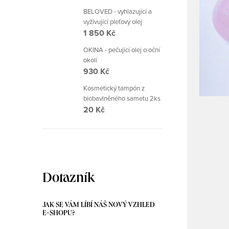
BELOVED - vyhlazující a
vyživující pleťový olej
1 850 Kč
OKINA - pečující olej o oční
okolí
930 Kč
Kosmetický tampón z
biobavlněného sametu 2ks
20 Kč
Dotazník
JAK SE VÁM LÍBÍ NÁŠ NOVÝ VZHLED
E-SHOPU?