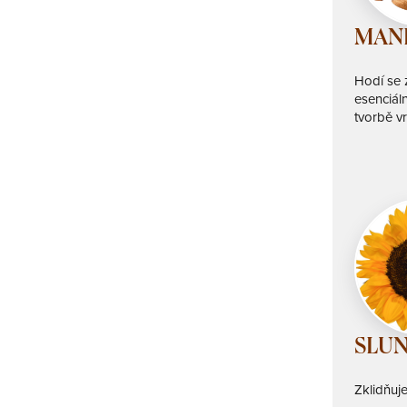
MAND
Hodí se z
esenciáln
tvorbě v
SLUN
Zklidňuje