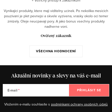
+ Vstricny pristup k zakaznikum
Vynikajici produkty, ktere maji viditelny ucinek. Po nekolika mesicich
pouzivani je plet pevnejsi a skvele vyzivena, vrasky okolo oci temer
zmizely. Oleje neucpavaji pory. A jako bonus vsechny produkty
nadherne voni.
Ověřený zákazník
VŠECHNA HODNOCENÍ
Aktuální novinky a slevy na váš e-mail
E-mail
PŘIHLÁSIT SE
Vložením e-mailu souhlasíte s
podmínkami ochrany osobních údajů