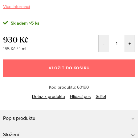
Více informací
Skladem
>5 ks
930 Kč
Měrná
155 Kč / 1 ml
cena:
VLOŽIT DO KOŠÍKU
Kód produktu:
60190
Dotaz k produktu
Hlídací pes
Sdílet
Popis produktu
Složení