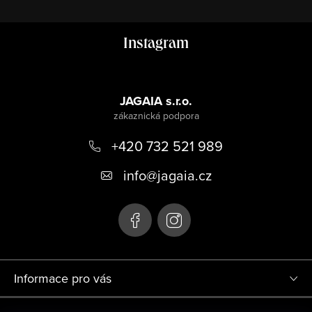
Z
Instagram
á
p
a
JAGAIA s.r.o.
t
+420 732 521 989
í
info
@
jagaia.cz
Informace pro vás