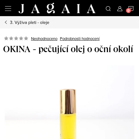
Přejít
N
na
obsah
3. Výživa pleti - oleje
K
Neohodnoceno
Podrobnosti hodnocení
OKINA - pečující olej o oční okolí