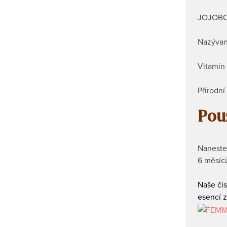
JOJOBO
Nazývaný
Vitamín 
Přírodn
Použ
Naneste 
6 měsíc
Naše čis
esencí z