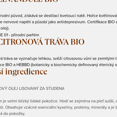
LEVANDULE BIO
rodní původ, získává se destilací kvetoucí natě. Hořce květinová 
e nervové napětí a působí jako antidepresivum. Certifikace BI
olej).
CITRONOVÁ TRÁVA BIO
á tráva se vyznačuje lehkou, svěží citrusovou vůní se zemitými 
ace BIO a HEBBD (botanicky a biochemicky definovaný éterický ol
í ingredience
VÝ OLEJ LISOVANÝ ZA STUDENA
 je velmi blízký lidské pokožce. Hodí se zejména na pleť sušší, c
ti. Obsahuje vzácné esenciální kyseliny, proteiny, minerály a je
vá do pokožky.