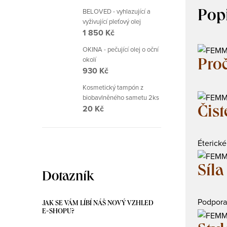
BELOVED - vyhlazující a
Pop
vyživující pleťový olej
1 850 Kč
OKINA - pečující olej o oční
okolí
Proč
930 Kč
Kosmetický tampón z
biobavlněného sametu 2ks
20 Kč
Čist
Éterické
Síla
Dotazník
Podpora 
JAK SE VÁM LÍBÍ NÁŠ NOVÝ VZHLED
E-SHOPU?