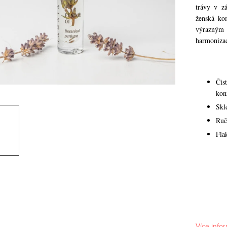
trávy v z
ženská ko
výrazným
harmonizac
Čis
kon
Skl
Ruč
Fla
Více infor