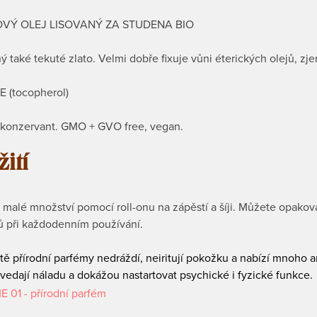
VÝ OLEJ LISOVANÝ ZA STUDENA BIO
 také tekuté zlato. Velmi dobře fixuje vůni éterických olejů, zjem
E (tocopherol)
í konzervant. GMO + GVO free, vegan.
ití
malé množství pomocí roll-onu na zápěstí a šíji. Můžete opakov
ů při každodenním používání.
tě přírodní parfémy nedráždí, neiritují pokožku a nabízí mnoho 
vedají náladu a dokážou nastartovat psychické i fyzické funkce.