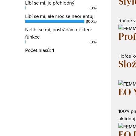
Styl
Líbí se mi, je přehledný
(0%)
Líbí se mi, ale moc se neorientuji
Ručně vy
(100%)
Nelíbí se mi, postrádám některé
Prof
funkce
(0%)
Počet hlasů:
1
Hořce k
Slo
EO 
100% pří
uklidňuj