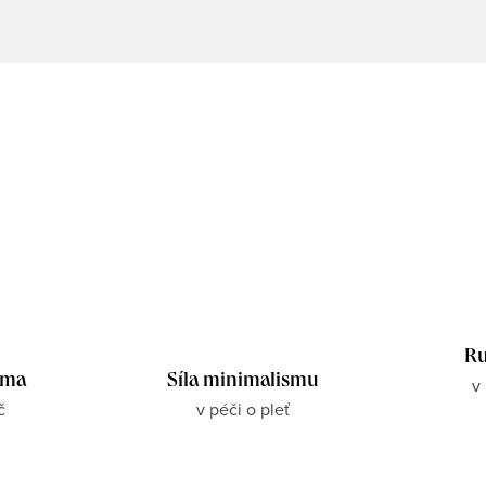
Ru
rma
Síla minimalismu
v
č
v péči o pleť