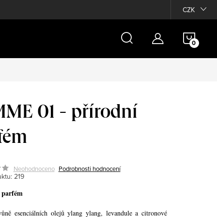
Moje objednávka
CZK
NÁKU
KOŠÍ
ME 01 - přírodní
fém
Neohodnoceno
Podrobnosti hodnocení
ktu:
219
 parfém
vůně esenciálních olejů ylang ylang, levandule a citronové