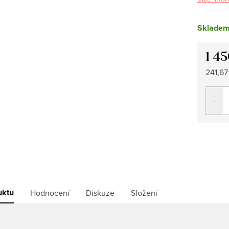
Sklade
1 45
Měrná
241,67 
cena:
uktu
Hodnocení
Diskuze
Složení