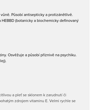
vůně. Působí antisepticky a protizánětlivě.
O a HEBBD (botanicky a biochemicky definovaný
tóny. Osvěžuje a působí příznivě na psychiku.
ej).
itlivou a pleť se sklonem k zarudnutí či
 bohatým zdrojem vitaminu E. Velmi rychle se