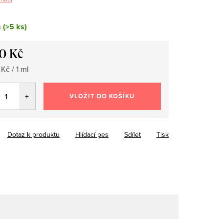
m
(>5 ks)
0 Kč
Kč / 1 ml
VLOŽIT DO KOŠÍKU
Dotaz k produktu
Hlídací pes
Sdílet
Tisk