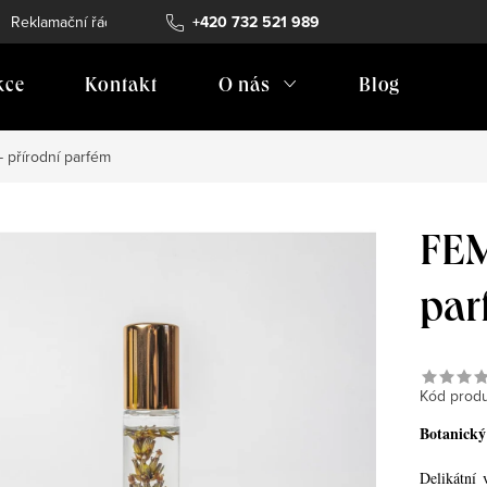
Reklamační řád
Vrácení zboží
+420 732 521 989
Doprava
Prodejní místa
kce
Kontakt
O nás
Blog
 přírodní parfém
FEM
par
Kód produ
Botanický
Delikátní 