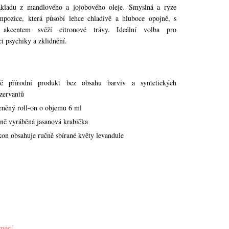
ákladu z mandlového a jojobového oleje. Smyslná a ryze
mpozice, která působí lehce chladivě a hluboce opojně, s
 akcentem svěží citronové trávy. Ideální volba pro
i psychiky a zklidnění.
tě přírodní produkt bez obsahu barviv a syntetických
zervantů
eněný roll-on o objemu 6 ml
ně vyráběná jasanová krabička
kon obsahuje ručně sbírané květy levandule
mací