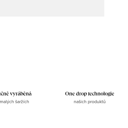
čně vyráběná
One drop technologie
 malých šaržích
našich produktů