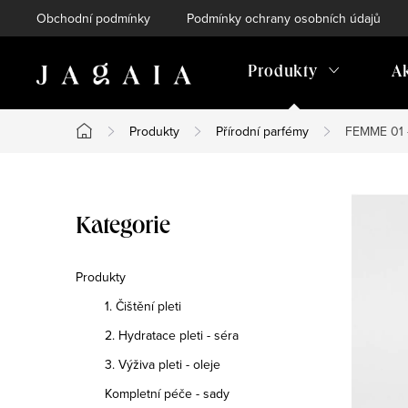
Přejít
Obchodní podmínky
Podmínky ochrany osobních údajů
na
obsah
Produkty
A
Produkty
Přírodní parfémy
FEMME 01 -
Domů
P
Přeskočit
Kategorie
o
kategorie
s
Produkty
1. Čištění pleti
t
2. Hydratace pleti - séra
r
3. Výživa pleti - oleje
a
Kompletní péče - sady