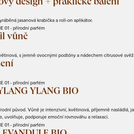
ový design + praktické balení
ráběná jasanová krabička a roll-on aplikátor.
il vůně
větinová, s jemně ovocnými podtóny a nádechem citrusové svěže
žení
YLANG YLANG BIO
rodní původ. Vůně je intenzivní, květinová, příjemně nasládlá, j
e, uvolňuje, podporuje emoční rovnováhu a relaxaci.