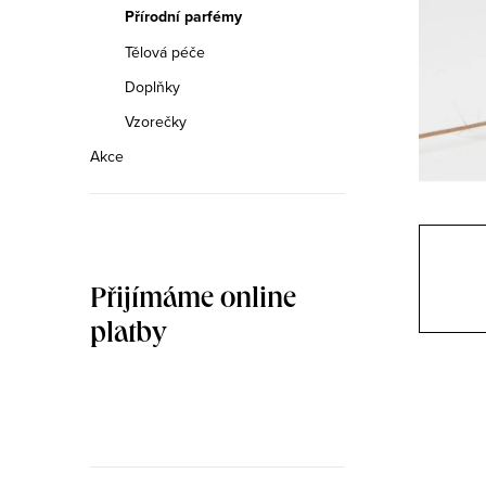
n
Přírodní parfémy
n
Tělová péče
Doplňky
í
Vzorečky
p
Akce
a
n
e
Přijímáme online
l
platby