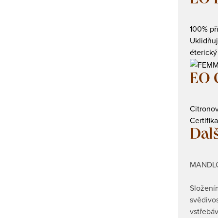
EO 
100% pří
Uklidňuj
éterický 
EO 
Citronov
Certifik
Dalš
MANDLO
Složením
svědivos
vstřebá