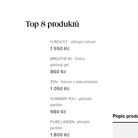
Top 8 produktů
H-BOOST - oživující sérum
1 550 Kč
BREATHE IN - Čisticí
pleťový gel
860 Kč
ZEN - Sérum s bakuchiolem
1 050 Kč
SUMMER YOU - přírodní
parfém
980 Kč
Popis prod
PURE LINDEN- přírodní
parfém
1 800 Kč