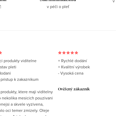
rma
Síla minimalismu
v
č
v péči o pleť
ci produkty viditelne
+ Rychlé dodání
stav pleti
+ Kvalitní výrobek
dodani
- Vysoká cena
y pristup k zakaznikum
Ověřený zákazník
 produkty, ktere maji viditelny
o nekolika mesicich pouzivani
vnejsi a skvele vyzivena,
lo oci temer zmizely. Oleje