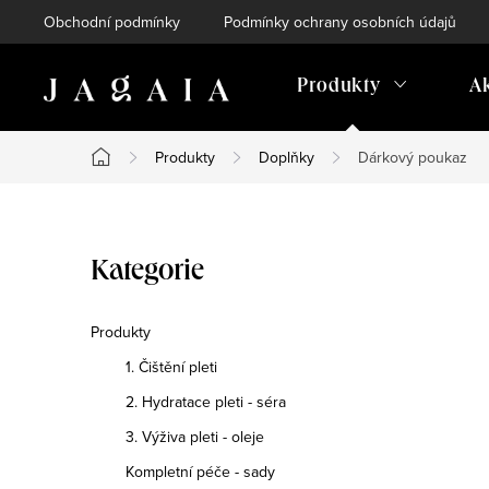
Přejít
Obchodní podmínky
Podmínky ochrany osobních údajů
na
obsah
Produkty
A
Produkty
Doplňky
Dárkový poukaz
Domů
P
Přeskočit
Kategorie
o
kategorie
s
Produkty
1. Čištění pleti
t
2. Hydratace pleti - séra
r
3. Výživa pleti - oleje
a
Kompletní péče - sady