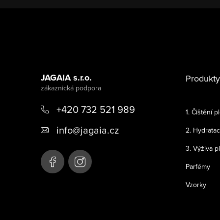
Z
á
p
a
JAGAIA s.r.o.
Produkty
t
+420 732 521 989
í
1. Čištění pl
info
@
jagaia.cz
2. Hydratac
3. Výživa pl
Parfémy
Vzorky