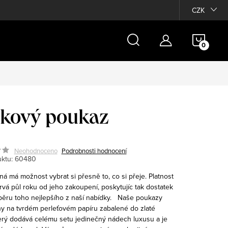
Moje objednávka
CZK
NÁKU
KOŠÍ
kový poukaz
Neohodnoceno
Podrobnosti hodnocení
ktu:
60480
á má možnost vybrat si přesně to, co si přeje. Platnost
rvá půl roku od jeho zakoupení, poskytujíc tak dostatek
ěru toho nejlepšího z naší nabídky.
Naše poukazy
ěny na tvrdém perleťovém papíru zabalené do zlaté
terý dodává celému setu jedinečný nádech luxusu a je