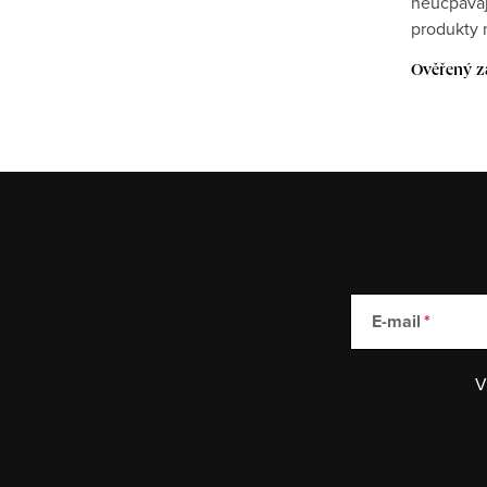
neucpavaj
produkty 
Ověřený z
E-mail
V