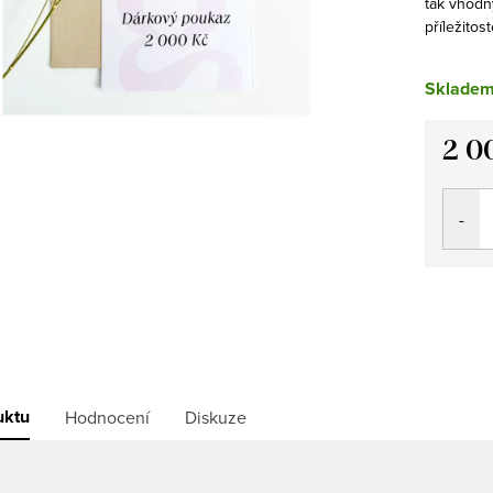
tak vhodn
příležitos
Sklade
2 0
Měrná
cena:
uktu
Hodnocení
Diskuze