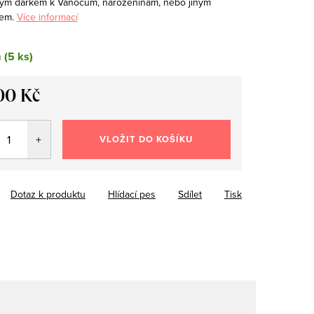
ým dárkem k Vánocům, narozeninám, nebo jiným
tem.
Více informací
m
(5 ks)
00 Kč
VLOŽIT DO KOŠÍKU
Dotaz k produktu
Hlídací pes
Sdílet
Tisk