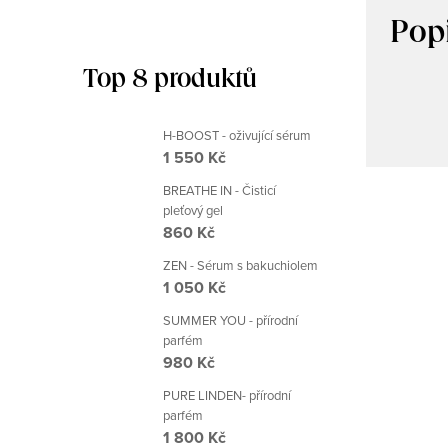
Pop
Top 8 produktů
H-BOOST - oživující sérum
1 550 Kč
BREATHE IN - Čisticí
pleťový gel
860 Kč
ZEN - Sérum s bakuchiolem
1 050 Kč
SUMMER YOU - přírodní
parfém
980 Kč
PURE LINDEN- přírodní
parfém
1 800 Kč