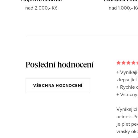
Doprava zdarma
Vzoreček zda
nad 2.000,- Kč
nad 1.000,- K
Poslední hodnocení
+ Vynikaji
zlepsujici 
VŠECHNA HODNOCENÍ
+ Rychle 
+ Vstricn
Vynikajici
ucinek. P
je plet pe
vrasky oko