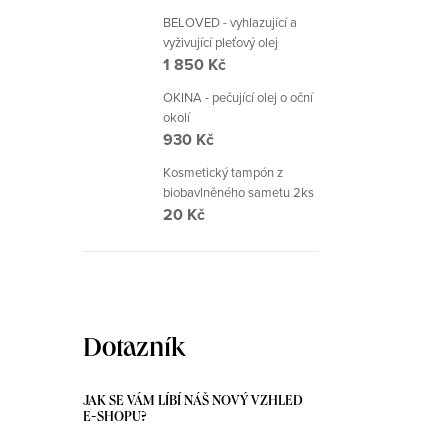
BELOVED - vyhlazující a
vyživující pleťový olej
1 850 Kč
OKINA - pečující olej o oční
okolí
930 Kč
Kosmetický tampón z
biobavlněného sametu 2ks
20 Kč
Dotazník
JAK SE VÁM LÍBÍ NÁŠ NOVÝ VZHLED
E-SHOPU?