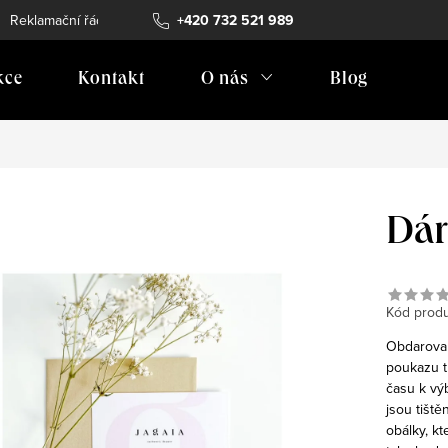
Reklamační řád
Vrácení zboží
+420 732 521 989
Doprava
Prodejní místa
kce
Kontakt
O nás
Blog
Dár
Kód produ
Obdarovan
poukazu t
času k výb
jsou tišt
obálky, k