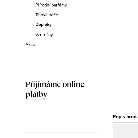
n
Přírodní parfémy
n
Tělová péče
Doplňky
í
Vzorečky
p
Akce
a
n
e
Přijímáme online
l
platby
Popis prod